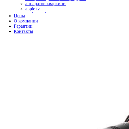
аппаратов кваркини
apple tv
apple watch
Цены
аромадиффузоров
О компании
аромастанций
Гарантии
ароматизаторов воздуха
Контакты
аудиоплееров
аудиопроцессоров
аудиосистем
аудиоусилителей
авто акустики, автомобильной акустики
авто мониторов
автохолодильников
автокондиционера
автоматики для генераторов
автоматики управления
автоматики вентустановок
автомобильных телевизоров
автомоек
автотрансформаторов
багги
бактерицидной лампы
беговых дорожек
бензобуров
бензогенераторов