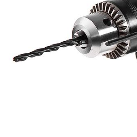
бензоножниц
бензопил
бензорезов
бензорезов
беспроводных систем мониторинга
беспроводных систем презентаций
бетоноломов
бетономешалок
безменов
биговщиков
биноклей
блендеров
блинниц
блоков автоматики насосов
блоков диспетчеризации
блоков коммутации
блоков охлаждения
блоков подключения
блоков управления
бойлеров
бормашин
брошюраторов
брудеров
будильников
буферных накопителей