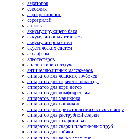
аэраторов
аэрофрая
аэрофритюрниц
аэрогрилей
airpods
аккумулирующего бака
аккумуляторных отверток
аккумуляторных пил
акустических систем
аква-ферм
алкотестеров
анализаторов воздуха
антицеллюлитных массажеров
аппаратов для чешских трубочек
аппаратов для горячего шоколада
аппаратов для корн догов
аппаратов для лимфодренажа
аппаратов для маникюра
аппаратов для пончиков
аппаратов для приготовления сосисок в яйце
аппаратов для раструбной сварки
аппаратов для сахарной ваты
аппаратов для сварки пластиковых труб
аппаратов для тайяки
аппаратов для варки кукурузы