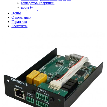
аппаратов кваркини
apple tv
apple watch
Цены
аромадиффузоров
О компании
аромастанций
Гарантии
ароматизаторов воздуха
Контакты
аудиоплееров
аудиопроцессоров
аудиосистем
аудиоусилителей
авто акустики, автомобильной акустики
авто мониторов
автохолодильников
автокондиционера
автоматики для генераторов
автоматики управления
автоматики вентустановок
автомобильных телевизоров
автомоек
автотрансформаторов
багги
бактерицидной лампы
беговых дорожек
бензобуров
бензогенераторов