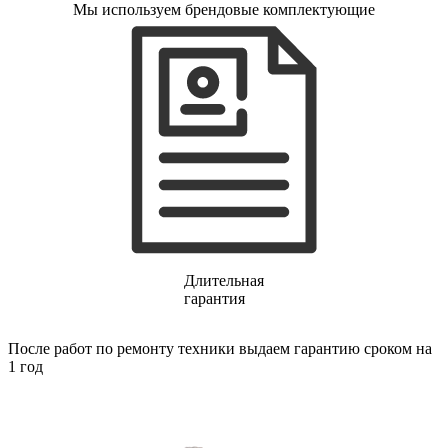
Мы используем брендовые комплектующие
газовых плит
газовой поверхности
геймпадов
генераторов
генераторов азота
генераторов дыма
генераторов льда
генераторов
гидравлических блоков питания
гидроаккумуляторов
гидроциклов
гидромассажеров
гидромодулей
гидроциклов
гигрометров
гильотинных ножей
Длительная
гироскутеров
гарантия
гладильных систем
глинтвейн-мейкеров
После работ по ремонту техники выдаем гарантию сроком на
глубинных вибраторов
1 год
гомогенизаторов
gps часов
gps навигаторов
gps трекеров
градирней