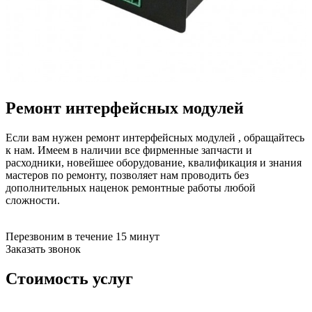
бензоножниц
бензопил
бензорезов
бензорезов
беспроводных систем мониторинга
беспроводных систем презентаций
бетоноломов
бетономешалок
Ремонт интерфейсных модулей
безменов
биговщиков
биноклей
Если вам нужен ремонт интерфейсных модулей , обращайтесь
блендеров
к нам. Имеем в наличии все фирменные запчасти и
блинниц
расходники, новейшее оборудование, квалификация и знания
блоков автоматики насосов
мастеров по ремонту, позволяет нам проводить без
блоков диспетчеризации
дополнительных наценок ремонтные работы любой
блоков коммутации
сложности.
блоков охлаждения
блоков подключения
блоков управления
Перезвоним в течение 15 минут
бойлеров
Заказать звонок
бормашин
брошюраторов
Стоимость услуг
брудеров
будильников
буферных накопителей