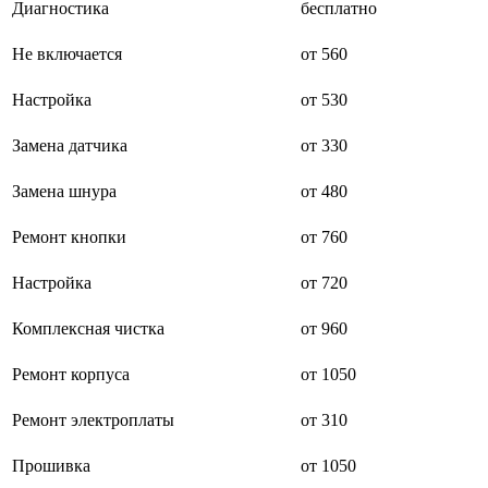
Диагностика
бесплатно
буклетмейкеров
бутербродниц
Не включается
от 560
cd проигрывателей
cd ресиверов
cd транспортов
Настройка
от 530
чаеварок
чайников
Замена датчика
от 330
часов настенных
чебуречниц
Замена шнура
от 480
чековых принтеров
чиллеров
дальномеров
Ремонт кнопки
от 760
дарсонвалей
датчиков качества воды
Настройка
от 720
датчиков качества воздуха
датчиков протечки
Комплексная чистка
от 960
датчиков температуры
дегидраторов
дельташлифмашин
Ремонт корпуса
от 1050
депиляторов
депозитных машин
Ремонт электроплаты
от 310
держателей с беспроводной зарядкой автомобильны
дестратификаторов
Прошивка
от 1050
детекторов проводки