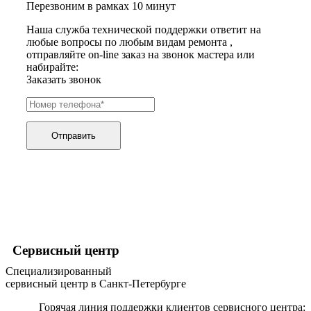
Перезвоним в рамках 10 минут
хьюмидоров
ибп
Наша служба технической поддержки ответит на
игровых приставок
любые вопросы по любым видам ремонта ,
игрушек
отправляйте on-line заказ на звонок мастера или
игрушек на радиоуправлении
набирайте:
imac
Заказать звонок
имитаторов верховой езды
инерционных массажеров
инфузионных насосов
ингаляторов
инкубаторов
Отправить
инспекционных камер, видеоскопов
инструментов для опресовки труб
интегральных усилителей
интеллектуальных блокнотов
интерактивных досок
интерактивных панелей, цифровых постеров
интерактивных дисплеев
интерактивных комплексов
интерфейсных модулей
Сервисный центр
инверторов
Специализированный
ионизаторов
сервисный центр в Санкт-Петербурге
ip телефонов
ipad
Горячая линия поддержки клиентов сервисного центра:
iphone