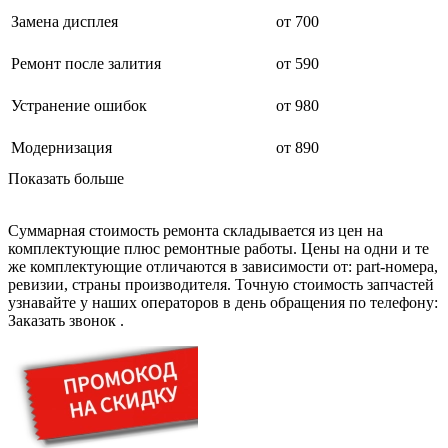
дезинфекторов банкнот
диктофон
Замена дисплея
от 700
дисковых пил
дисководов
Ремонт после залития
от 590
диспенсеров
диспенсеров для розлива напитков
Устранение ошибок
от 980
диспенсеров тарелок подогреваемый
дисплеев
дистилляторов воды
Модернизация
от 890
дизельных горелок
Показать больше
дизельных генераторов
dj станций
dji goggles
Суммарная стоимость ремонта складывается из цен на
док-станций
комплектующие плюс ремонтные работы. Цены на одни и те
документ-камер
же комплектующие отличаются в зависимости от: part-номера,
домашних кинотеатров
ревизии, страны производителя. Точную стоимость запчастей
домофонов
узнавайте у наших операторов в день обращения по телефону:
дорожек для ходьбы
Заказать звонок
.
драйкулеров
драм машин
дрелей
дрелей для алмазного бурения
дрелей-миксеров
дрелей-шуруповертов
дрелей ударных