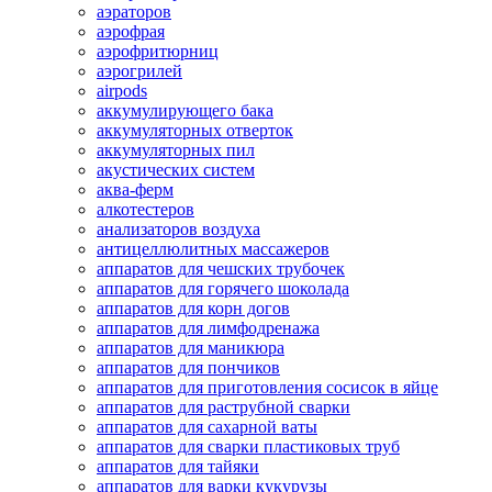
аэраторов
аэрофрая
аэрофритюрниц
аэрогрилей
airpods
аккумулирующего бака
аккумуляторных отверток
аккумуляторных пил
акустических систем
аква-ферм
алкотестеров
анализаторов воздуха
антицеллюлитных массажеров
аппаратов для чешских трубочек
аппаратов для горячего шоколада
аппаратов для корн догов
аппаратов для лимфодренажа
аппаратов для маникюра
аппаратов для пончиков
аппаратов для приготовления сосисок в яйце
аппаратов для раструбной сварки
аппаратов для сахарной ваты
аппаратов для сварки пластиковых труб
аппаратов для тайяки
аппаратов для варки кукурузы