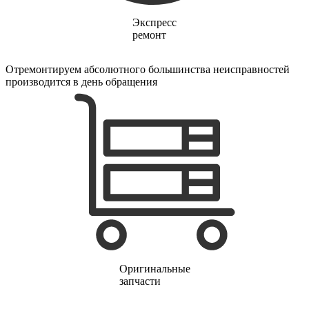
финишер-степлеров
fm тюнеров
Экспресс
фонарей
ремонт
фондю
фонокорректоров
форматно-раскроечных центров
Отремонтируем абсолютного большинства неисправностей
формовщиков
производится в день обращения
фотоаппаратов
фотоаппаратов моментальной печати
фотоэпиляторов
фотопринтеров
фотостанций
фрезеров
фрезерных станков
фритюрниц
фризеров для мороженого
фуговальных станков
гайковертов
гастрономических машин
газонных граблей с электроприводом
газонокосилки-робота
газонокосилок
Оригинальные
газонокосильных машин
запчасти
газовых горелок
газовых колонок