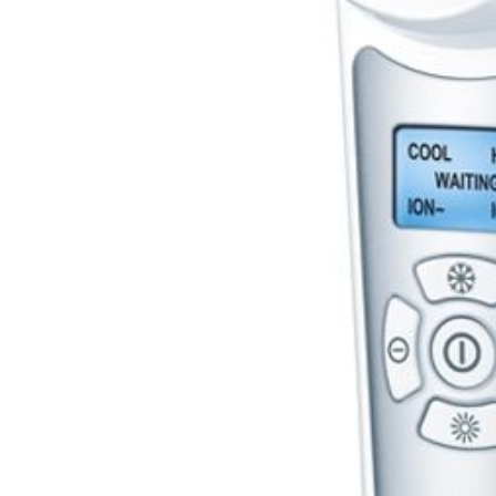
бензоножниц
бензопил
бензорезов
бензорезов
беспроводных систем мониторинга
беспроводных систем презентаций
бетоноломов
бетономешалок
безменов
биговщиков
биноклей
блендеров
блинниц
блоков автоматики насосов
блоков диспетчеризации
блоков коммутации
блоков охлаждения
блоков подключения
блоков управления
бойлеров
бормашин
брошюраторов
брудеров
будильников
буферных накопителей