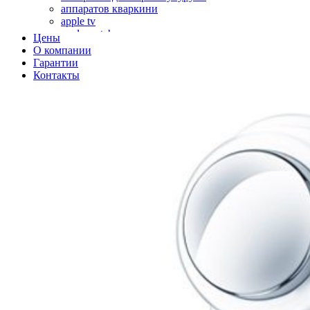
аппаратов кваркини
apple tv
apple watch
Цены
аромадиффузоров
О компании
аромастанций
Гарантии
ароматизаторов воздуха
Контакты
аудиоплееров
аудиопроцессоров
аудиосистем
аудиоусилителей
авто акустики, автомобильной акустики
авто мониторов
автохолодильников
автокондиционера
автоматики для генераторов
автоматики управления
автоматики вентустановок
автомобильных телевизоров
автомоек
автотрансформаторов
багги
бактерицидной лампы
беговых дорожек
бензобуров
бензогенераторов