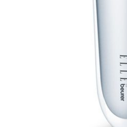
буклетмейкеров
бутербродниц
cd проигрывателей
cd ресиверов
cd транспортов
чаеварок
чайников
часов настенных
чебуречниц
чековых принтеров
чиллеров
дальномеров
дарсонвалей
датчиков качества воды
датчиков качества воздуха
датчиков протечки
датчиков температуры
дегидраторов
дельташлифмашин
депиляторов
депозитных машин
держателей с беспроводной зарядкой автомобильны
дестратификаторов
детекторов проводки