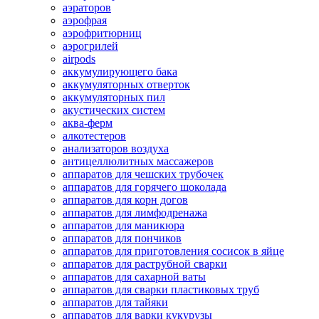
аэраторов
аэрофрая
аэрофритюрниц
аэрогрилей
airpods
аккумулирующего бака
аккумуляторных отверток
аккумуляторных пил
акустических систем
аква-ферм
алкотестеров
анализаторов воздуха
антицеллюлитных массажеров
аппаратов для чешских трубочек
аппаратов для горячего шоколада
аппаратов для корн догов
аппаратов для лимфодренажа
аппаратов для маникюра
аппаратов для пончиков
аппаратов для приготовления сосисок в яйце
аппаратов для раструбной сварки
аппаратов для сахарной ваты
аппаратов для сварки пластиковых труб
аппаратов для тайяки
аппаратов для варки кукурузы