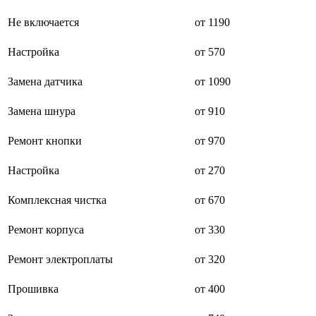
буклетмейкеров
Не включается
от 1190
бутербродниц
cd проигрывателей
cd ресиверов
Настройка
от 570
cd транспортов
чаеварок
Замена датчика
от 1090
чайников
часов настенных
Замена шнура
от 910
чебуречниц
чековых принтеров
чиллеров
Ремонт кнопки
от 970
дальномеров
дарсонвалей
Настройка
от 270
датчиков качества воды
датчиков качества воздуха
Комплексная чистка
от 670
датчиков протечки
датчиков температуры
дегидраторов
Ремонт корпуса
от 330
дельташлифмашин
депиляторов
Ремонт электроплаты
от 320
депозитных машин
держателей с беспроводной зарядкой автомобильны
Прошивка
от 400
дестратификаторов
детекторов проводки