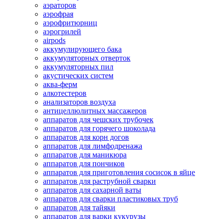
аэраторов
аэрофрая
аэрофритюрниц
аэрогрилей
airpods
аккумулирующего бака
аккумуляторных отверток
аккумуляторных пил
акустических систем
аква-ферм
алкотестеров
анализаторов воздуха
антицеллюлитных массажеров
аппаратов для чешских трубочек
аппаратов для горячего шоколада
аппаратов для корн догов
аппаратов для лимфодренажа
аппаратов для маникюра
аппаратов для пончиков
аппаратов для приготовления сосисок в яйце
аппаратов для раструбной сварки
аппаратов для сахарной ваты
аппаратов для сварки пластиковых труб
аппаратов для тайяки
аппаратов для варки кукурузы