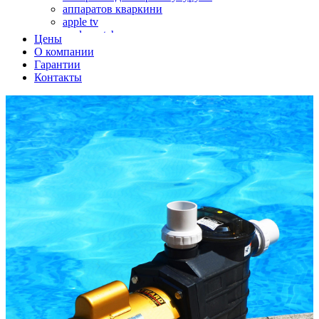
аппаратов кваркини
apple tv
apple watch
Цены
аромадиффузоров
О компании
аромастанций
Гарантии
ароматизаторов воздуха
Контакты
аудиоплееров
аудиопроцессоров
аудиосистем
аудиоусилителей
авто акустики, автомобильной акустики
авто мониторов
автохолодильников
автокондиционера
автоматики для генераторов
автоматики управления
автоматики вентустановок
автомобильных телевизоров
автомоек
автотрансформаторов
багги
бактерицидной лампы
беговых дорожек
бензобуров
бензогенераторов