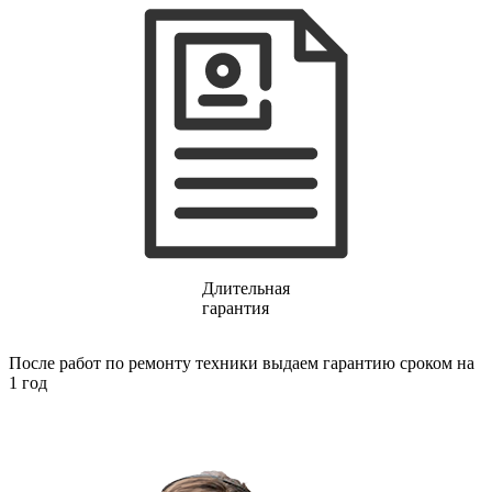
газовых плит
газовой поверхности
геймпадов
генераторов
генераторов азота
генераторов дыма
генераторов льда
генераторов
гидравлических блоков питания
гидроаккумуляторов
гидроциклов
гидромассажеров
гидромодулей
гидроциклов
гигрометров
Длительная
гильотинных ножей
гарантия
гироскутеров
гладильных систем
После работ по ремонту техники выдаем гарантию сроком на
глинтвейн-мейкеров
1 год
глубинных вибраторов
гомогенизаторов
gps часов
gps навигаторов
gps трекеров
градирней