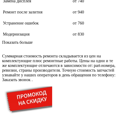
дезинфекторов банкнот
Замена дисплея
от 740
диктофон
дисковых пил
Ремонт после залития
от 940
дисководов
диспенсеров
Устранение ошибок
от 760
диспенсеров для розлива напитков
диспенсеров тарелок подогреваемый
дисплеев
Модернизация
от 830
дистилляторов воды
Показать больше
дизельных горелок
дизельных генераторов
dj станций
Суммарная стоимость ремонта складывается из цен на
dji goggles
комплектующие плюс ремонтные работы. Цены на одни и те
док-станций
же комплектующие отличаются в зависимости от: part-номера,
документ-камер
ревизии, страны производителя. Точную стоимость запчастей
домашних кинотеатров
узнавайте у наших операторов в день обращения по телефону:
домофонов
Заказать звонок
.
дорожек для ходьбы
драйкулеров
драм машин
дрелей
дрелей для алмазного бурения
дрелей-миксеров
дрелей-шуруповертов
дрелей ударных