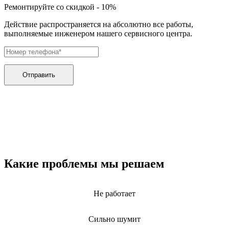
дренажных насосов
Ремонтируйте со скидкой - 10%
дробильных установок
дровоколов
Действие распространяется на абсолютно все работы,
дровоколов
выполняемые инженером нашего сервисного центра.
духового шкафа
дупликаторов
dvd и blue-ray плееров
двигателей бензиновых
двигателей дизельных
Отправить
двигателей для алмазного бурения
двигателей горелки
двигателей садовой техники
двигателей
эхолотов
экшн камер
экстракторов питательных веществ
экстракторных машин
эксцентриковых шлифовальных машин
Какие проблемы мы решаем
эквалайзеров
электрических банных печей
электрических лебедок
Не работает
электрических ловушек насекомых
электрических медицинских кроватей
электрических пилок
Сильно шумит
электрический плит