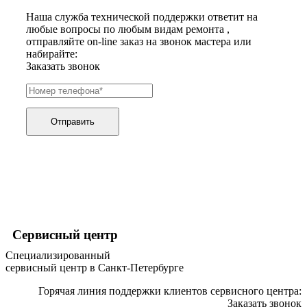
хьюмидоров
Наша служба технической поддержки ответит на
ибп
любые вопросы по любым видам ремонта ,
игровых приставок
отправляйте on-line заказ на звонок мастера или
игрушек
набирайте:
игрушек на радиоуправлении
Заказать звонок
imac
имитаторов верховой езды
инерционных массажеров
инфузионных насосов
ингаляторов
Отправить
инкубаторов
инспекционных камер, видеоскопов
инструментов для опресовки труб
интегральных усилителей
интеллектуальных блокнотов
интерактивных досок
интерактивных панелей, цифровых постеров
интерактивных дисплеев
интерактивных комплексов
Сервисный центр
интерфейсных модулей
Специализированный
инверторов
сервисный центр в Санкт-Петербурге
ионизаторов
ip телефонов
Горячая линия поддержки клиентов сервисного центра:
ipad
Заказать звонок
iphone