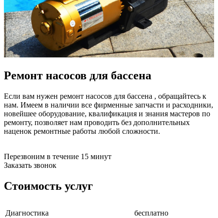
бензоножниц
бензопил
бензорезов
бензорезов
беспроводных систем мониторинга
беспроводных систем презентаций
бетоноломов
бетономешалок
Ремонт насосов для бассена
безменов
биговщиков
биноклей
Если вам нужен ремонт насосов для бассена , обращайтесь к
блендеров
нам. Имеем в наличии все фирменные запчасти и расходники,
блинниц
новейшее оборудование, квалификация и знания мастеров по
блоков автоматики насосов
ремонту, позволяет нам проводить без дополнительных
блоков диспетчеризации
наценок ремонтные работы любой сложности.
блоков коммутации
блоков охлаждения
блоков подключения
Перезвоним в течение 15 минут
блоков управления
Заказать звонок
бойлеров
бормашин
Стоимость услуг
брошюраторов
брудеров
будильников
Диагностика
бесплатно
буферных накопителей