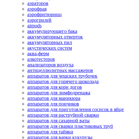
аэраторов
аэрофрая
аэрофритюрниц
аэрогрилей
airpods
аккумулирующего бака
аккумуляторных отверток
аккумуляторных пил
акустических систем
аква-ферм
алкотестеров
анализаторов воздуха
антицеллюлитных массажеров
аппаратов для чешских трубочек
аппаратов для горячего шоколада
аппаратов для корн догов
аппаратов для лимфодренажа
аппаратов для маникюра
аппаратов для пончиков
аппаратов для приготовления сосисок в яйце
аппаратов для раструбной сварки
аппаратов для сахарной ваты
аппаратов для сварки пластиковых труб
аппаратов для тайяки
аппаратов для варки кукурузы