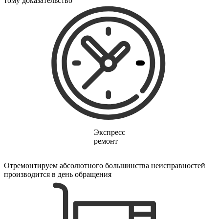
тому доказательство
электрических щеток
электрических зубных щеток
электрических газонокосилок
электрического канального нагревателя
электрических опрыскивателей
электрических стеклоочистителей
электрических тестеров
электрических водных насосов
электробритв
электрогенераторов
электрогитар
электрокаминов
электрокастрюлей
электрокоптильни
электроматрасов
Экспресс
электронапильников
ремонт
электронных книг
электронных беруш
электронных испарителей
Отремонтируем абсолютного большинства неисправностей
электронных переводчиков
производится в день обращения
электроножниц
электроножовок
электроодеял
электропил
электроприводов для рулонной шторы