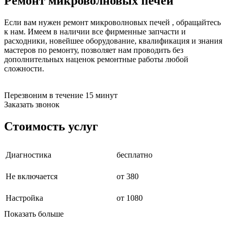
Ремонт микроволновых печей
бензоножниц
бензопил
Если вам нужен ремонт микроволновых печей , обращайтесь
бензорезов
к нам. Имеем в наличии все фирменные запчасти и
бензорезов
расходники, новейшее оборудование, квалификация и знания
беспроводных систем мониторинга
мастеров по ремонту, позволяет нам проводить без
беспроводных систем презентаций
дополнительных наценок ремонтные работы любой
бетоноломов
сложности.
бетономешалок
безменов
биговщиков
Перезвоним в течение 15 минут
биноклей
Заказать звонок
блендеров
блинниц
Стоимость услуг
блоков автоматики насосов
блоков диспетчеризации
блоков коммутации
Диагностика
бесплатно
блоков охлаждения
блоков подключения
блоков управления
Не включается
от 380
бойлеров
бормашин
Настройка
от 1080
брошюраторов
брудеров
Показать больше
будильников
буферных накопителей