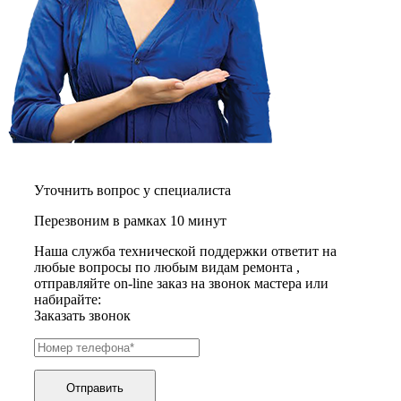
газовых плит
газовой поверхности
геймпадов
генераторов
генераторов азота
генераторов дыма
генераторов льда
генераторов
гидравлических блоков питания
гидроаккумуляторов
гидроциклов
гидромассажеров
Уточнить вопрос у специалиста
гидромодулей
гидроциклов
Перезвоним в рамках 10 минут
гигрометров
гильотинных ножей
Наша служба технической поддержки ответит на
гироскутеров
любые вопросы по любым видам ремонта ,
гладильных систем
отправляйте on-line заказ на звонок мастера или
глинтвейн-мейкеров
набирайте:
глубинных вибраторов
Заказать звонок
гомогенизаторов
gps часов
gps навигаторов
gps трекеров
Отправить
градирней