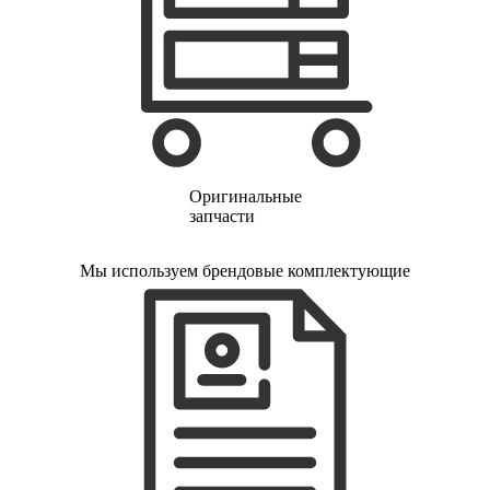
электропростыней
электрорезов
электрорубаноков
электросамокатов
электрощеток
электрощитов
электрошвабер
электросковороды
электротельферов
электротермосов
Оригинальные
электровелосипедов
запчасти
электровеников
эллиптических тренажеров
эндоскопов
Мы используем брендовые комплектующие
эпиляторов
факса
фальцовщиков
фанкойлов
фаршемешалок
фекальных насосов
фенов
фенов настенных
фен-щеток
ферментаторов
финишер-брошюровщиков