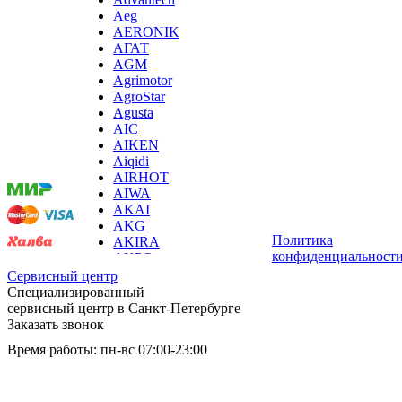
хьюмидоров
Aeg
ибп
AERONIK
игровых приставок
АГАТ
игрушек
AGM
игрушек на радиоуправлении
Agrimotor
imac
AgroStar
имитаторов верховой езды
Agusta
инерционных массажеров
Мы
AIC
инфузионных насосов
принимаем
AIKEN
ингаляторов
оплату:
Aiqidi
инкубаторов
AIRHOT
инспекционных камер, видеоскопов
AIWA
инструментов для опресовки труб
AKAI
интегральных усилителей
AKG
интеллектуальных блокнотов
Политика
AKIRA
интерактивных досок
конфиденциальност
AKPO
интерактивных панелей, цифровых постеров
Aksa
Сервисный центр
интерактивных дисплеев
AL-KO
Специализированный
интерактивных комплексов
ALCATEL
сервисный центр в Санкт-Петербурге
интерфейсных модулей
Alienware
Заказать звонок
инверторов
ALLDOCUBE
Время работы: пн-вс 07:00-23:00
ионизаторов
ALLFA
ip телефонов
Alpina
Услуги:
ipad
Amaircare
iphone