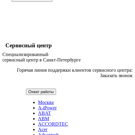
графических планшетов
граниторов
граверов
гребных тренажеров
грелок
грелок для ног
грелок для спины и шеи
греющих кабелей
Сервисный центр
грилей
грилей для кур
Специализированный
грилей для шаурмы
сервисный центр в Санкт-Петербурге
громкоговорителей
гвоздезабивных пистолетов
Горячая линия поддержки клиентов сервисного центра:
hd камер
Заказать звонок
hd-медиаплееров
hi-fi
хлебопечек
Охват работы
хлеборезок
холодильников
Москва
холодильников для молока
A-iPower
холодильных шкафов
ABAT
homepod
ABM
хот-дог мейкеров
ACCORDTEC
хотдогниц
Acer
хромбуков
Advantech