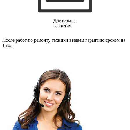
финишер-степлеров
fm тюнеров
фонарей
фондю
Длительная
фонокорректоров
гарантия
форматно-раскроечных центров
формовщиков
фотоаппаратов
После работ по ремонту техники выдаем гарантию сроком на
фотоаппаратов моментальной печати
1 год
фотоэпиляторов
фотопринтеров
фотостанций
фрезеров
фрезерных станков
фритюрниц
фризеров для мороженого
фуговальных станков
гайковертов
гастрономических машин
газонных граблей с электроприводом
газонокосилки-робота
газонокосилок
газонокосильных машин
газовых горелок
газовых колонок