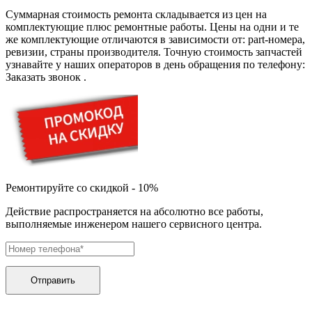
буклетмейкеров
Суммарная стоимость ремонта складывается из цен на
бутербродниц
комплектующие плюс ремонтные работы. Цены на одни и те
cd проигрывателей
же комплектующие отличаются в зависимости от: part-номера,
cd ресиверов
ревизии, страны производителя. Точную стоимость запчастей
cd транспортов
узнавайте у наших операторов в день обращения по телефону:
чаеварок
Заказать звонок
.
чайников
часов настенных
чебуречниц
чековых принтеров
чиллеров
дальномеров
дарсонвалей
датчиков качества воды
датчиков качества воздуха
Ремонтируйте со скидкой - 10%
датчиков протечки
Действие распространяется на абсолютно все работы,
датчиков температуры
выполняемые инженером нашего сервисного центра.
дегидраторов
дельташлифмашин
депиляторов
депозитных машин
держателей с беспроводной зарядкой автомобильны
Отправить
дестратификаторов
детекторов проводки