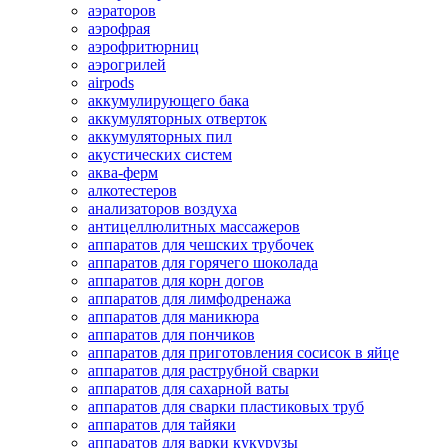
аэраторов
аэрофрая
аэрофритюрниц
аэрогрилей
airpods
аккумулирующего бака
аккумуляторных отверток
аккумуляторных пил
акустических систем
аква-ферм
алкотестеров
анализаторов воздуха
антицеллюлитных массажеров
аппаратов для чешских трубочек
аппаратов для горячего шоколада
аппаратов для корн догов
аппаратов для лимфодренажа
аппаратов для маникюра
аппаратов для пончиков
аппаратов для приготовления сосисок в яйце
аппаратов для раструбной сварки
аппаратов для сахарной ваты
аппаратов для сварки пластиковых труб
аппаратов для тайяки
аппаратов для варки кукурузы