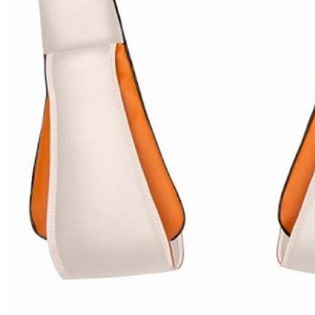
бензоножниц
бензопил
бензорезов
бензорезов
беспроводных систем мониторинга
беспроводных систем презентаций
бетоноломов
бетономешалок
безменов
биговщиков
биноклей
блендеров
блинниц
блоков автоматики насосов
блоков диспетчеризации
блоков коммутации
блоков охлаждения
блоков подключения
блоков управления
бойлеров
бормашин
брошюраторов
брудеров
будильников
буферных накопителей