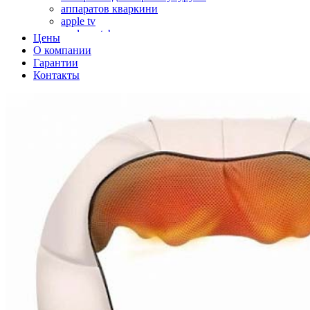
аппаратов кваркини
apple tv
apple watch
Цены
аромадиффузоров
О компании
аромастанций
Гарантии
ароматизаторов воздуха
Контакты
аудиоплееров
аудиопроцессоров
аудиосистем
аудиоусилителей
авто акустики, автомобильной акустики
авто мониторов
автохолодильников
автокондиционера
автоматики для генераторов
автоматики управления
автоматики вентустановок
автомобильных телевизоров
автомоек
автотрансформаторов
багги
бактерицидной лампы
беговых дорожек
бензобуров
бензогенераторов