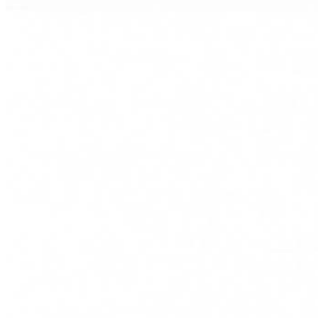
буклетмейкеров
бутербродниц
cd проигрывателей
cd ресиверов
cd транспортов
чаеварок
чайников
часов настенных
чебуречниц
чековых принтеров
чиллеров
дальномеров
дарсонвалей
датчиков качества воды
датчиков качества воздуха
датчиков протечки
датчиков температуры
дегидраторов
дельташлифмашин
депиляторов
депозитных машин
держателей с беспроводной зарядкой автомобильны
дестратификаторов
детекторов проводки