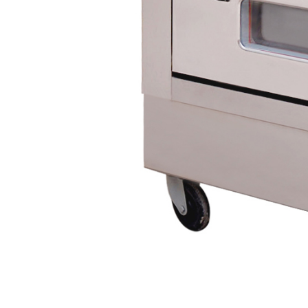
буклетмейкеров
бутербродниц
cd проигрывателей
cd ресиверов
cd транспортов
чаеварок
чайников
часов настенных
чебуречниц
чековых принтеров
чиллеров
дальномеров
дарсонвалей
датчиков качества воды
датчиков качества воздуха
датчиков протечки
датчиков температуры
дегидраторов
дельташлифмашин
депиляторов
депозитных машин
держателей с беспроводной зарядкой автомобильны
дестратификаторов
детекторов проводки