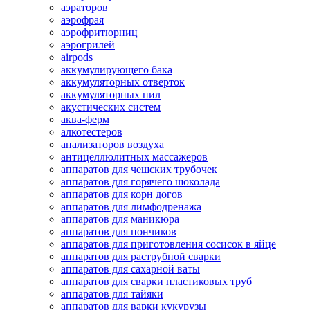
аэраторов
аэрофрая
аэрофритюрниц
аэрогрилей
airpods
аккумулирующего бака
аккумуляторных отверток
аккумуляторных пил
акустических систем
аква-ферм
алкотестеров
анализаторов воздуха
антицеллюлитных массажеров
аппаратов для чешских трубочек
аппаратов для горячего шоколада
аппаратов для корн догов
аппаратов для лимфодренажа
аппаратов для маникюра
аппаратов для пончиков
аппаратов для приготовления сосисок в яйце
аппаратов для раструбной сварки
аппаратов для сахарной ваты
аппаратов для сварки пластиковых труб
аппаратов для тайяки
аппаратов для варки кукурузы