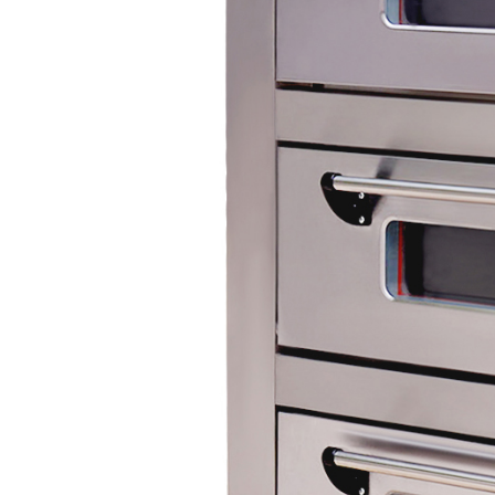
бензоножниц
бензопил
бензорезов
бензорезов
беспроводных систем мониторинга
беспроводных систем презентаций
бетоноломов
бетономешалок
безменов
биговщиков
биноклей
блендеров
блинниц
блоков автоматики насосов
блоков диспетчеризации
блоков коммутации
блоков охлаждения
блоков подключения
блоков управления
бойлеров
бормашин
брошюраторов
брудеров
будильников
буферных накопителей