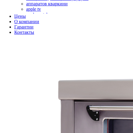
аппаратов кваркини
apple tv
apple watch
Цены
аромадиффузоров
О компании
аромастанций
Гарантии
ароматизаторов воздуха
Контакты
аудиоплееров
аудиопроцессоров
аудиосистем
аудиоусилителей
авто акустики, автомобильной акустики
авто мониторов
автохолодильников
автокондиционера
автоматики для генераторов
автоматики управления
автоматики вентустановок
автомобильных телевизоров
автомоек
автотрансформаторов
багги
бактерицидной лампы
беговых дорожек
бензобуров
бензогенераторов