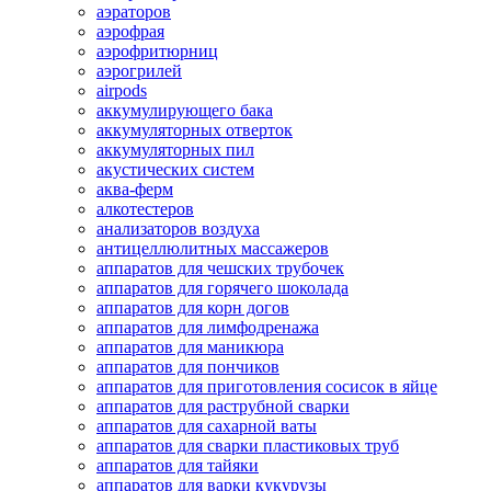
аэраторов
аэрофрая
аэрофритюрниц
аэрогрилей
airpods
аккумулирующего бака
аккумуляторных отверток
аккумуляторных пил
акустических систем
аква-ферм
алкотестеров
анализаторов воздуха
антицеллюлитных массажеров
аппаратов для чешских трубочек
аппаратов для горячего шоколада
аппаратов для корн догов
аппаратов для лимфодренажа
аппаратов для маникюра
аппаратов для пончиков
аппаратов для приготовления сосисок в яйце
аппаратов для раструбной сварки
аппаратов для сахарной ваты
аппаратов для сварки пластиковых труб
аппаратов для тайяки
аппаратов для варки кукурузы