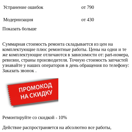
дезинфекторов банкнот
диктофон
Устранение ошибок
от 790
дисковых пил
дисководов
Модернизация
от 430
диспенсеров
диспенсеров для розлива напитков
Показать больше
диспенсеров тарелок подогреваемый
дисплеев
дистилляторов воды
Суммарная стоимость ремонта складывается из цен на
дизельных горелок
комплектующие плюс ремонтные работы. Цены на одни и те
дизельных генераторов
же комплектующие отличаются в зависимости от: part-номера,
dj станций
ревизии, страны производителя. Точную стоимость запчастей
dji goggles
узнавайте у наших операторов в день обращения по телефону:
док-станций
Заказать звонок
.
документ-камер
домашних кинотеатров
домофонов
дорожек для ходьбы
драйкулеров
драм машин
дрелей
дрелей для алмазного бурения
дрелей-миксеров
Ремонтируйте со скидкой - 10%
дрелей-шуруповертов
Действие распространяется на абсолютно все работы,
дрелей ударных