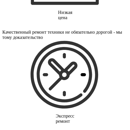
электропростыней
электрорезов
электрорубаноков
Низкая
электросамокатов
цена
электрощеток
электрощитов
Качественный ремонт техники не обязательно дорогой - мы
электрошвабер
тому доказательство
электросковороды
электротельферов
электротермосов
электровелосипедов
электровеников
эллиптических тренажеров
эндоскопов
эпиляторов
факса
фальцовщиков
фанкойлов
фаршемешалок
фекальных насосов
фенов
фенов настенных
Экспресс
фен-щеток
ремонт
ферментаторов
финишер-брошюровщиков