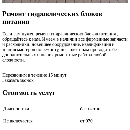
бензоножниц
бензопил
Ремонт гидравлических блоков
бензорезов
бензорезов
питания
беспроводных систем мониторинга
беспроводных систем презентаций
Если вам нужен ремонт гидравлических блоков питания ,
бетоноломов
обращайтесь к нам. Имеем в наличии все фирменные запчасти
бетономешалок
и расходники, новейшее оборудование, квалификация и
безменов
знания мастеров по ремонту, позволяет нам проводить без
биговщиков
дополнительных наценок ремонтные работы любой
биноклей
сложности.
блендеров
блинниц
блоков автоматики насосов
Перезвоним в течение 15 минут
блоков диспетчеризации
Заказать звонок
блоков коммутации
блоков охлаждения
Стоимость услуг
блоков подключения
блоков управления
бойлеров
Диагностика
бесплатно
бормашин
брошюраторов
брудеров
Не включается
от 970
будильников
буферных накопителей