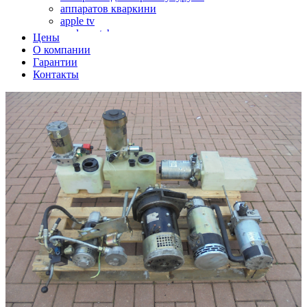
аппаратов кваркини
apple tv
apple watch
Цены
аромадиффузоров
О компании
аромастанций
Гарантии
ароматизаторов воздуха
Контакты
аудиоплееров
аудиопроцессоров
аудиосистем
аудиоусилителей
авто акустики, автомобильной акустики
авто мониторов
автохолодильников
автокондиционера
автоматики для генераторов
автоматики управления
автоматики вентустановок
автомобильных телевизоров
автомоек
автотрансформаторов
багги
бактерицидной лампы
беговых дорожек
бензобуров
бензогенераторов