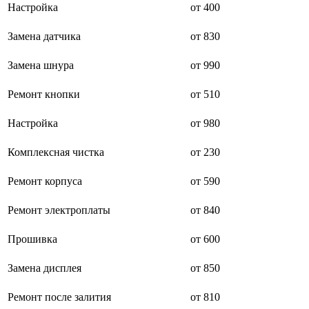
Настройка
от 400
буклетмейкеров
бутербродниц
Замена датчика
от 830
cd проигрывателей
cd ресиверов
cd транспортов
Замена шнура
от 990
чаеварок
чайников
Ремонт кнопки
от 510
часов настенных
чебуречниц
Настройка
от 980
чековых принтеров
чиллеров
дальномеров
Комплексная чистка
от 230
дарсонвалей
датчиков качества воды
Ремонт корпуса
от 590
датчиков качества воздуха
датчиков протечки
Ремонт электроплаты
от 840
датчиков температуры
дегидраторов
дельташлифмашин
Прошивка
от 600
депиляторов
депозитных машин
Замена дисплея
от 850
держателей с беспроводной зарядкой автомобильны
дестратификаторов
Ремонт после залития
от 810
детекторов проводки