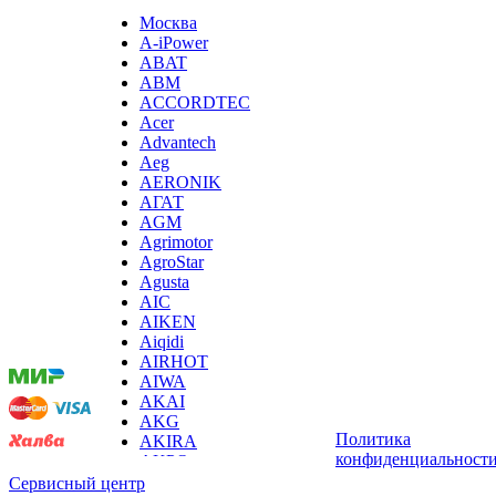
ирригаторов
Москва
измельчителей бытовых
A-iPower
измельчителей льда, льдодробителей
ABAT
измельчителей отходов пищи
ABM
измельчителей садового мусора
ACCORDTEC
измерителей влажности древесины
Acer
измерительных клещей
Advantech
извещателей охранных
Aeg
извещателей пожарных
AERONIK
йогуртниц
АГАТ
кабин для курения
AGM
каландра
Agrimotor
камер видеонаблюдения, камер заднего вида
AgroStar
камнерезных станков
Agusta
канализационных установок
Мы
AIC
канатной машины
принимаем
AIKEN
капучинаторов (вспенивателей для молока, пеновзб
оплату:
Aiqidi
карманных проекторов
AIRHOT
картофелечисток
AIWA
кассовой техники
AKAI
казанов индукционных
AKG
кегераторов
Политика
AKIRA
кексниц
конфиденциальност
AKPO
кипятильников
Aksa
Сервисный центр