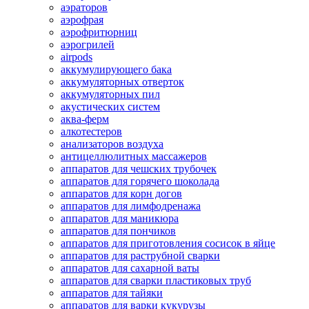
аэраторов
аэрофрая
аэрофритюрниц
аэрогрилей
airpods
аккумулирующего бака
аккумуляторных отверток
аккумуляторных пил
акустических систем
аква-ферм
алкотестеров
анализаторов воздуха
антицеллюлитных массажеров
аппаратов для чешских трубочек
аппаратов для горячего шоколада
аппаратов для корн догов
аппаратов для лимфодренажа
аппаратов для маникюра
аппаратов для пончиков
аппаратов для приготовления сосисок в яйце
аппаратов для раструбной сварки
аппаратов для сахарной ваты
аппаратов для сварки пластиковых труб
аппаратов для тайяки
аппаратов для варки кукурузы