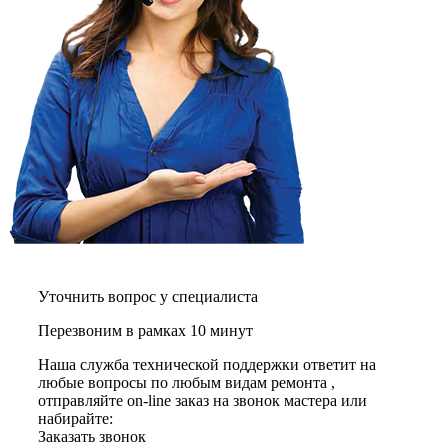
графических планшетов
граниторов
граверов
гребных тренажеров
грелок
грелок для ног
грелок для спины и шеи
греющих кабелей
грилей
грилей для кур
грилей для шаурмы
громкоговорителей
гвоздезабивных пистолетов
hd камер
hd-медиаплееров
hi-fi
Уточнить вопрос у специалиста
хлебопечек
хлеборезок
Перезвоним в рамках 10 минут
холодильников
холодильников для молока
Наша служба технической поддержки ответит на
холодильных шкафов
любые вопросы по любым видам ремонта ,
homepod
отправляйте on-line заказ на звонок мастера или
хот-дог мейкеров
набирайте:
хотдогниц
Заказать звонок
хромбуков