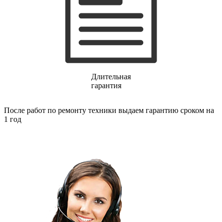
газовых плит
газовой поверхности
геймпадов
генераторов
генераторов азота
генераторов дыма
генераторов льда
генераторов
гидравлических блоков питания
Длительная
гидроаккумуляторов
гарантия
гидроциклов
гидромассажеров
После работ по ремонту техники выдаем гарантию сроком на
гидромодулей
1 год
гидроциклов
гигрометров
гильотинных ножей
гироскутеров
гладильных систем
глинтвейн-мейкеров
глубинных вибраторов
гомогенизаторов
gps часов
gps навигаторов
gps трекеров
градирней