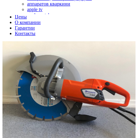
аппаратов кваркини
apple tv
apple watch
Цены
аромадиффузоров
О компании
аромастанций
Гарантии
ароматизаторов воздуха
Контакты
аудиоплееров
аудиопроцессоров
аудиосистем
аудиоусилителей
авто акустики, автомобильной акустики
авто мониторов
автохолодильников
автокондиционера
автоматики для генераторов
автоматики управления
автоматики вентустановок
автомобильных телевизоров
автомоек
автотрансформаторов
багги
бактерицидной лампы
беговых дорожек
бензобуров
бензогенераторов