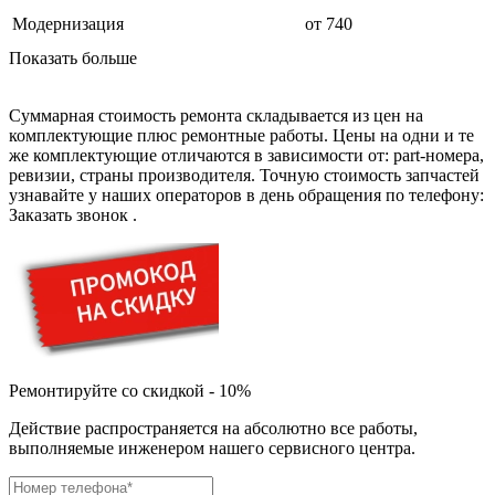
дезинфекторов банкнот
диктофон
Модернизация
от 740
дисковых пил
Показать больше
дисководов
диспенсеров
диспенсеров для розлива напитков
Суммарная стоимость ремонта складывается из цен на
диспенсеров тарелок подогреваемый
комплектующие плюс ремонтные работы. Цены на одни и те
дисплеев
же комплектующие отличаются в зависимости от: part-номера,
дистилляторов воды
ревизии, страны производителя. Точную стоимость запчастей
дизельных горелок
узнавайте у наших операторов в день обращения по телефону:
дизельных генераторов
Заказать звонок
.
dj станций
dji goggles
док-станций
документ-камер
домашних кинотеатров
домофонов
дорожек для ходьбы
драйкулеров
драм машин
Ремонтируйте со скидкой - 10%
дрелей
дрелей для алмазного бурения
Действие распространяется на абсолютно все работы,
дрелей-миксеров
выполняемые инженером нашего сервисного центра.
дрелей-шуруповертов
дрелей ударных