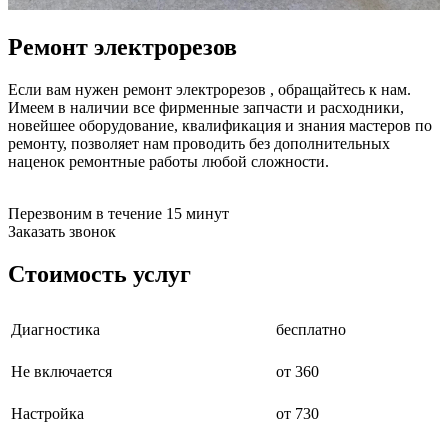
бензоножниц
бензопил
Ремонт электрорезов
бензорезов
бензорезов
беспроводных систем мониторинга
Если вам нужен ремонт электрорезов , обращайтесь к нам.
беспроводных систем презентаций
Имеем в наличии все фирменные запчасти и расходники,
бетоноломов
новейшее оборудование, квалификация и знания мастеров по
бетономешалок
ремонту, позволяет нам проводить без дополнительных
безменов
наценок ремонтные работы любой сложности.
биговщиков
биноклей
блендеров
Перезвоним в течение 15 минут
блинниц
Заказать звонок
блоков автоматики насосов
блоков диспетчеризации
Стоимость услуг
блоков коммутации
блоков охлаждения
блоков подключения
Диагностика
бесплатно
блоков управления
бойлеров
Не включается
от 360
бормашин
брошюраторов
брудеров
Настройка
от 730
будильников
буферных накопителей