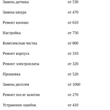
Замена датчика
от 530
буклетмейкеров
бутербродниц
Замена шнура
от 470
cd проигрывателей
cd ресиверов
cd транспортов
Ремонт кнопки
от 610
чаеварок
чайников
Настройка
от 750
часов настенных
чебуречниц
Комплексная чистка
от 800
чековых принтеров
чиллеров
дальномеров
Ремонт корпуса
от 310
дарсонвалей
датчиков качества воды
Ремонт электроплаты
от 320
датчиков качества воздуха
датчиков протечки
Прошивка
от 520
датчиков температуры
дегидраторов
дельташлифмашин
Замена дисплея
от 1060
депиляторов
депозитных машин
Ремонт после залития
от 270
держателей с беспроводной зарядкой автомобильны
дестратификаторов
Устранение ошибок
от 410
детекторов проводки