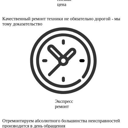
электропростыней
цена
электрорезов
электрорубаноков
электросамокатов
Качественный ремонт техники не обязательно дорогой - мы
электрощеток
тому доказательство
электрощитов
электрошвабер
электросковороды
электротельферов
электротермосов
электровелосипедов
электровеников
эллиптических тренажеров
эндоскопов
эпиляторов
факса
фальцовщиков
фанкойлов
фаршемешалок
фекальных насосов
Экспресс
фенов
ремонт
фенов настенных
фен-щеток
ферментаторов
Отремонтируем абсолютного большинства неисправностей
финишер-брошюровщиков
производится в день обращения