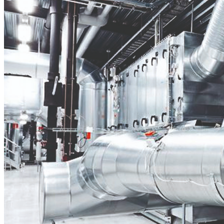
бензоножниц
бензопил
бензорезов
бензорезов
беспроводных систем мониторинга
беспроводных систем презентаций
бетоноломов
бетономешалок
безменов
биговщиков
биноклей
блендеров
блинниц
блоков автоматики насосов
блоков диспетчеризации
блоков коммутации
блоков охлаждения
блоков подключения
блоков управления
бойлеров
бормашин
брошюраторов
брудеров
будильников
буферных накопителей