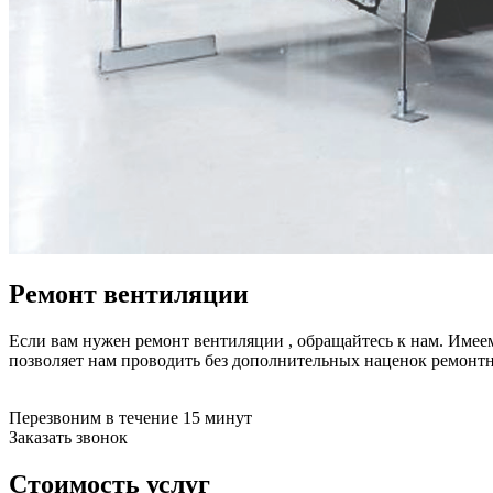
буклетмейкеров
бутербродниц
cd проигрывателей
cd ресиверов
cd транспортов
чаеварок
чайников
часов настенных
чебуречниц
чековых принтеров
чиллеров
дальномеров
дарсонвалей
датчиков качества воды
Ремонт вентиляции
датчиков качества воздуха
датчиков протечки
датчиков температуры
Если вам нужен ремонт вентиляции , обращайтесь к нам. Имее
дегидраторов
позволяет нам проводить без дополнительных наценок ремонт
дельташлифмашин
депиляторов
депозитных машин
Перезвоним в течение 15 минут
держателей с беспроводной зарядкой автомобильны
Заказать звонок
дестратификаторов
детекторов проводки
Стоимость услуг