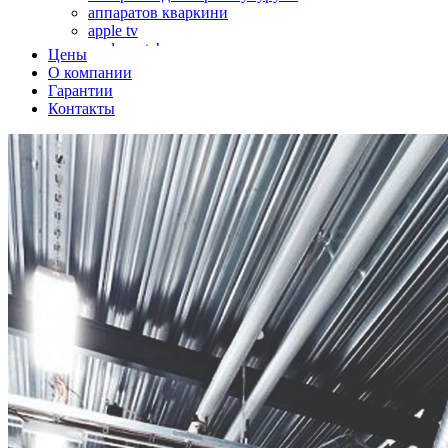
аппаратов кваркини
apple tv
apple watch
Цены
аромадиффузоров
О компании
аромастанций
Гарантии
ароматизаторов воздуха
Контакты
аудиоплееров
аудиопроцессоров
аудиосистем
аудиоусилителей
авто акустики, автомобильной акустики
авто мониторов
автохолодильников
автокондиционера
автоматики для генераторов
автоматики управления
автоматики вентустановок
автомобильных телевизоров
автомоек
автотрансформаторов
багги
бактерицидной лампы
беговых дорожек
бензобуров
бензогенераторов