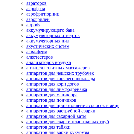
аэраторов
аэрофрая
аэрофритюрниц
аэрогрилей
airpods
аккумулирующего бака
аккумуляторных отверток
аккумуляторных пил
акустических систем
аква-ферм
алкотестеров
анализаторов воздуха
антицеллюлитных массажеров
аппаратов для чешских трубочек
аппаратов для горячего шоколада
аппаратов для корн догов
аппаратов для лимфодренажа
аппаратов для маникюра
аппаратов для пончиков
аппаратов для приготовления сосисок в яйце
аппаратов для раструбной сварки
аппаратов для сахарной ваты
аппаратов для сварки пластиковых труб
аппаратов для тайяки
аппаратов для варки кукурузы