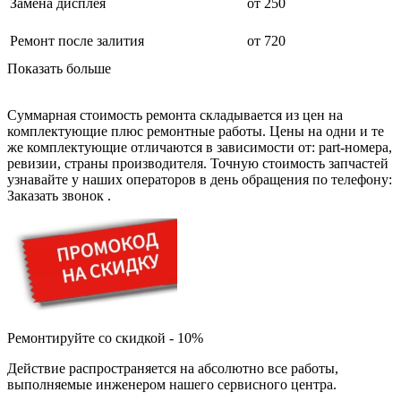
дезинфекторов банкнот
Замена дисплея
от 250
диктофон
дисковых пил
Ремонт после залития
от 720
дисководов
диспенсеров
Показать больше
диспенсеров для розлива напитков
диспенсеров тарелок подогреваемый
дисплеев
Суммарная стоимость ремонта складывается из цен на
дистилляторов воды
комплектующие плюс ремонтные работы. Цены на одни и те
дизельных горелок
же комплектующие отличаются в зависимости от: part-номера,
дизельных генераторов
ревизии, страны производителя. Точную стоимость запчастей
dj станций
узнавайте у наших операторов в день обращения по телефону:
dji goggles
Заказать звонок
.
док-станций
документ-камер
домашних кинотеатров
домофонов
дорожек для ходьбы
драйкулеров
драм машин
дрелей
Ремонтируйте со скидкой - 10%
дрелей для алмазного бурения
дрелей-миксеров
Действие распространяется на абсолютно все работы,
дрелей-шуруповертов
выполняемые инженером нашего сервисного центра.
дрелей ударных