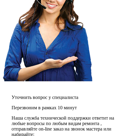
графических планшетов
граниторов
граверов
гребных тренажеров
грелок
грелок для ног
грелок для спины и шеи
греющих кабелей
грилей
грилей для кур
грилей для шаурмы
громкоговорителей
гвоздезабивных пистолетов
hd камер
hd-медиаплееров
hi-fi
хлебопечек
хлеборезок
Уточнить вопрос у специалиста
холодильников
Перезвоним в рамках 10 минут
холодильников для молока
холодильных шкафов
Наша служба технической поддержки ответит на
homepod
любые вопросы по любым видам ремонта ,
хот-дог мейкеров
отправляйте on-line заказ на звонок мастера или
хотдогниц
набирайте:
хромбуков