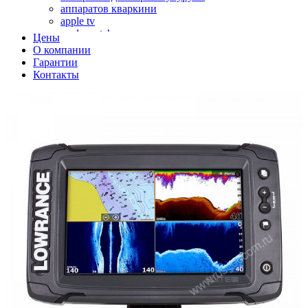
аппаратов кваркини
apple tv
apple watch
Цены
аромадиффузоров
О компании
аромастанций
Гарантии
ароматизаторов воздуха
Контакты
аудиоплееров
аудиопроцессоров
аудиосистем
аудиоусилителей
авто акустики, автомобильной акустики
авто мониторов
автохолодильников
автокондиционера
автоматики для генераторов
автоматики управления
автоматики вентустановок
автомобильных телевизоров
автомоек
автотрансформаторов
багги
бактерицидной лампы
беговых дорожек
бензобуров
бензогенераторов