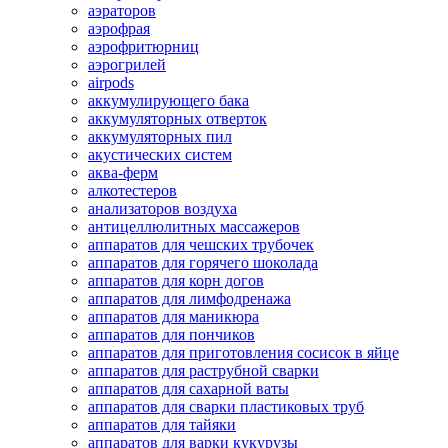
аэраторов
аэрофрая
аэрофритюрниц
аэрогрилей
airpods
аккумулирующего бака
аккумуляторных отверток
аккумуляторных пил
акустических систем
аква-ферм
алкотестеров
анализаторов воздуха
антицеллюлитных массажеров
аппаратов для чешских трубочек
аппаратов для горячего шоколада
аппаратов для корн догов
аппаратов для лимфодренажа
аппаратов для маникюра
аппаратов для пончиков
аппаратов для приготовления сосисок в яйце
аппаратов для раструбной сварки
аппаратов для сахарной ваты
аппаратов для сварки пластиковых труб
аппаратов для тайяки
аппаратов для варки кукурузы