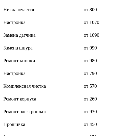
буклетмейкеров
Не включается
от 800
бутербродниц
cd проигрывателей
cd ресиверов
Настройка
от 1070
cd транспортов
чаеварок
Замена датчика
от 1090
чайников
часов настенных
Замена шнура
от 990
чебуречниц
чековых принтеров
чиллеров
Ремонт кнопки
от 980
дальномеров
дарсонвалей
Настройка
от 790
датчиков качества воды
датчиков качества воздуха
Комплексная чистка
от 570
датчиков протечки
датчиков температуры
дегидраторов
Ремонт корпуса
от 260
дельташлифмашин
депиляторов
Ремонт электроплаты
от 930
депозитных машин
держателей с беспроводной зарядкой автомобильны
Прошивка
от 450
дестратификаторов
детекторов проводки