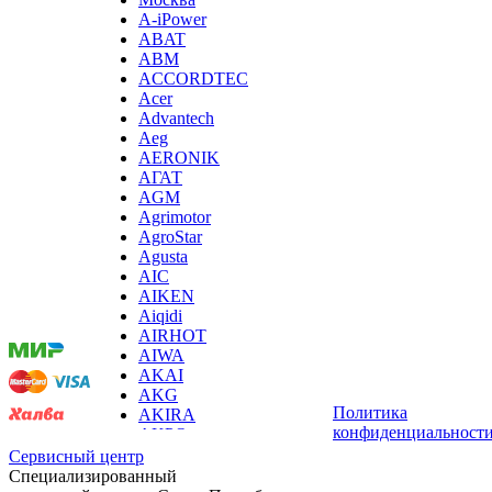
ирригаторов
A-iPower
измельчителей бытовых
ABAT
измельчителей льда, льдодробителей
ABM
измельчителей отходов пищи
ACCORDTEC
измельчителей садового мусора
Acer
измерителей влажности древесины
Advantech
измерительных клещей
Aeg
извещателей охранных
AERONIK
извещателей пожарных
АГАТ
йогуртниц
AGM
кабин для курения
Agrimotor
каландра
AgroStar
камер видеонаблюдения, камер заднего вида
Agusta
Мы
камнерезных станков
AIC
принимаем
канализационных установок
AIKEN
оплату:
канатной машины
Aiqidi
капучинаторов (вспенивателей для молока, пеновзб
AIRHOT
карманных проекторов
AIWA
картофелечисток
AKAI
кассовой техники
AKG
Политика
казанов индукционных
AKIRA
конфиденциальност
кегераторов
AKPO
кексниц
Aksa
Сервисный центр
кипятильников
AL-KO
Специализированный