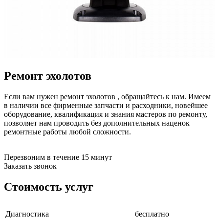
бензоножниц
бензопил
бензорезов
бензорезов
беспроводных систем мониторинга
беспроводных систем презентаций
бетоноломов
бетономешалок
Ремонт эхолотов
безменов
биговщиков
биноклей
Если вам нужен ремонт эхолотов , обращайтесь к нам. Имеем
блендеров
в наличии все фирменные запчасти и расходники, новейшее
блинниц
оборудование, квалификация и знания мастеров по ремонту,
блоков автоматики насосов
позволяет нам проводить без дополнительных наценок
блоков диспетчеризации
ремонтные работы любой сложности.
блоков коммутации
блоков охлаждения
блоков подключения
Перезвоним в течение 15 минут
блоков управления
Заказать звонок
бойлеров
бормашин
Стоимость услуг
брошюраторов
брудеров
будильников
Диагностика
бесплатно
буферных накопителей