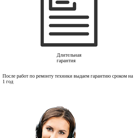
газовых плит
газовой поверхности
геймпадов
генераторов
генераторов азота
генераторов дыма
генераторов льда
генераторов
гидравлических блоков питания
гидроаккумуляторов
Длительная
гидроциклов
гарантия
гидромассажеров
гидромодулей
гидроциклов
После работ по ремонту техники выдаем гарантию сроком на
гигрометров
1 год
гильотинных ножей
гироскутеров
гладильных систем
глинтвейн-мейкеров
глубинных вибраторов
гомогенизаторов
gps часов
gps навигаторов
gps трекеров
градирней