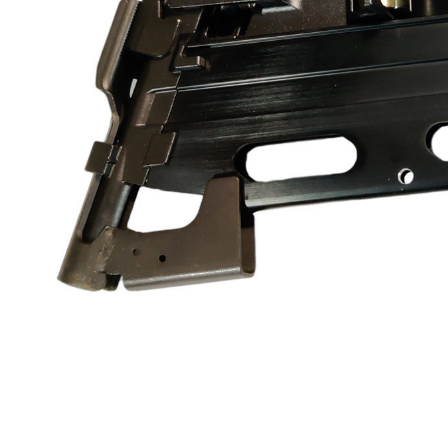
буклетмейкеров
бутербродниц
cd проигрывателей
cd ресиверов
cd транспортов
чаеварок
чайников
часов настенных
чебуречниц
чековых принтеров
чиллеров
дальномеров
дарсонвалей
датчиков качества воды
датчиков качества воздуха
датчиков протечки
датчиков температуры
дегидраторов
дельташлифмашин
депиляторов
депозитных машин
держателей с беспроводной зарядкой автомобильны
дестратификаторов
детекторов проводки