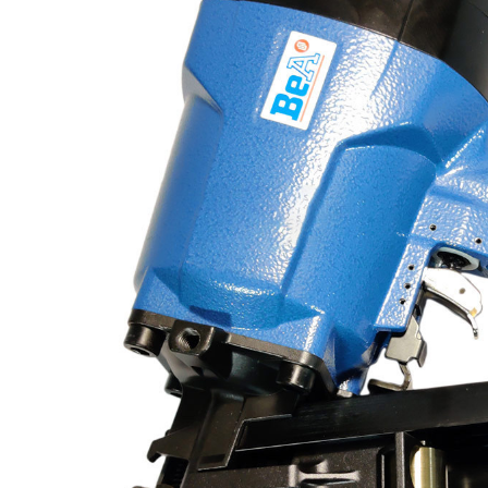
бензоножниц
бензопил
бензорезов
бензорезов
беспроводных систем мониторинга
беспроводных систем презентаций
бетоноломов
бетономешалок
безменов
биговщиков
биноклей
блендеров
блинниц
блоков автоматики насосов
блоков диспетчеризации
блоков коммутации
блоков охлаждения
блоков подключения
блоков управления
бойлеров
бормашин
брошюраторов
брудеров
будильников
буферных накопителей