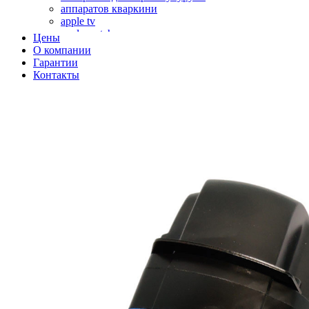
аппаратов кваркини
apple tv
apple watch
Цены
аромадиффузоров
О компании
аромастанций
Гарантии
ароматизаторов воздуха
Контакты
аудиоплееров
аудиопроцессоров
аудиосистем
аудиоусилителей
авто акустики, автомобильной акустики
авто мониторов
автохолодильников
автокондиционера
автоматики для генераторов
автоматики управления
автоматики вентустановок
автомобильных телевизоров
автомоек
автотрансформаторов
багги
бактерицидной лампы
беговых дорожек
бензобуров
бензогенераторов