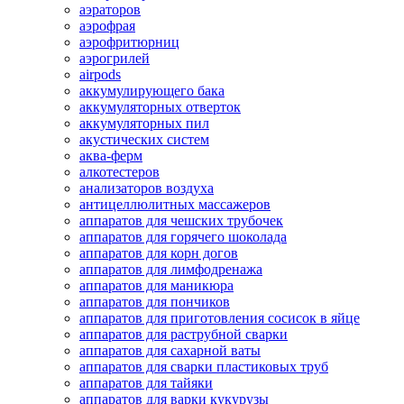
аэраторов
аэрофрая
аэрофритюрниц
аэрогрилей
airpods
аккумулирующего бака
аккумуляторных отверток
аккумуляторных пил
акустических систем
аква-ферм
алкотестеров
анализаторов воздуха
антицеллюлитных массажеров
аппаратов для чешских трубочек
аппаратов для горячего шоколада
аппаратов для корн догов
аппаратов для лимфодренажа
аппаратов для маникюра
аппаратов для пончиков
аппаратов для приготовления сосисок в яйце
аппаратов для раструбной сварки
аппаратов для сахарной ваты
аппаратов для сварки пластиковых труб
аппаратов для тайяки
аппаратов для варки кукурузы