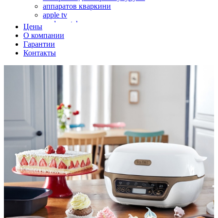
аппаратов кваркини
apple tv
apple watch
Цены
аромадиффузоров
О компании
аромастанций
Гарантии
ароматизаторов воздуха
Контакты
аудиоплееров
аудиопроцессоров
аудиосистем
аудиоусилителей
авто акустики, автомобильной акустики
авто мониторов
автохолодильников
автокондиционера
автоматики для генераторов
автоматики управления
автоматики вентустановок
автомобильных телевизоров
автомоек
автотрансформаторов
багги
бактерицидной лампы
беговых дорожек
бензобуров
бензогенераторов