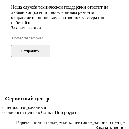
хьюмидоров
Наша служба технической поддержки ответит на
ибп
любые вопросы по любым видам ремонта ,
игровых приставок
отправляйте on-line заказ на звонок мастера или
игрушек
набирайте:
игрушек на радиоуправлении
Заказать звонок
imac
имитаторов верховой езды
инерционных массажеров
инфузионных насосов
ингаляторов
Отправить
инкубаторов
инспекционных камер, видеоскопов
инструментов для опресовки труб
интегральных усилителей
интеллектуальных блокнотов
интерактивных досок
интерактивных панелей, цифровых постеров
интерактивных дисплеев
интерактивных комплексов
Сервисный центр
интерфейсных модулей
Специализированный
инверторов
сервисный центр в Санкт-Петербурге
ионизаторов
ip телефонов
Горячая линия поддержки клиентов сервисного центра:
ipad
Заказать звонок
iphone