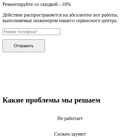
дренажных насосов
Ремонтируйте со скидкой - 10%
дробильных установок
дровоколов
Действие распространяется на абсолютно все работы,
дровоколов
выполняемые инженером нашего сервисного центра.
духового шкафа
дупликаторов
dvd и blue-ray плееров
двигателей бензиновых
двигателей дизельных
Отправить
двигателей для алмазного бурения
двигателей горелки
двигателей садовой техники
двигателей
эхолотов
экшн камер
экстракторов питательных веществ
экстракторных машин
эксцентриковых шлифовальных машин
Какие проблемы мы решаем
эквалайзеров
электрических банных печей
электрических лебедок
Не работает
электрических ловушек насекомых
электрических медицинских кроватей
электрических пилок
Сильно шумит
электрический плит