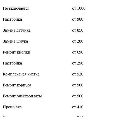
буклетмейкеров
Не включается
от 1060
бутербродниц
cd проигрывателей
cd ресиверов
Настройка
от 980
cd транспортов
чаеварок
Замена датчика
от 850
чайников
часов настенных
Замена шнура
от 280
чебуречниц
чековых принтеров
чиллеров
Ремонт кнопки
от 690
дальномеров
дарсонвалей
Настройка
от 290
датчиков качества воды
датчиков качества воздуха
Комплексная чистка
от 920
датчиков протечки
датчиков температуры
дегидраторов
Ремонт корпуса
от 900
дельташлифмашин
депиляторов
Ремонт электроплаты
от 900
депозитных машин
держателей с беспроводной зарядкой автомобильны
Прошивка
от 410
дестратификаторов
детекторов проводки