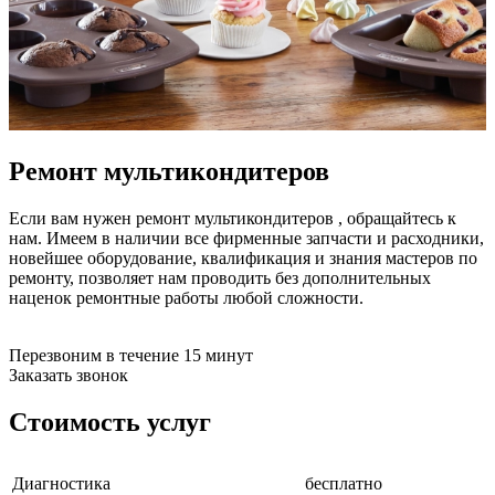
бензоножниц
бензопил
бензорезов
бензорезов
беспроводных систем мониторинга
беспроводных систем презентаций
бетоноломов
бетономешалок
Ремонт мультикондитеров
безменов
биговщиков
биноклей
Если вам нужен ремонт мультикондитеров , обращайтесь к
блендеров
нам. Имеем в наличии все фирменные запчасти и расходники,
блинниц
новейшее оборудование, квалификация и знания мастеров по
блоков автоматики насосов
ремонту, позволяет нам проводить без дополнительных
блоков диспетчеризации
наценок ремонтные работы любой сложности.
блоков коммутации
блоков охлаждения
блоков подключения
Перезвоним в течение 15 минут
блоков управления
Заказать звонок
бойлеров
бормашин
Стоимость услуг
брошюраторов
брудеров
будильников
Диагностика
бесплатно
буферных накопителей