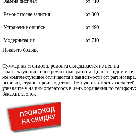
дезинфекторов банкнот
Замена дисплея
от 710
диктофон
дисковых пил
Ремонт после залития
от 360
дисководов
диспенсеров
Устранение ошибок
от 490
диспенсеров для розлива напитков
диспенсеров тарелок подогреваемый
дисплеев
Модернизация
от 710
дистилляторов воды
Показать больше
дизельных горелок
дизельных генераторов
dj станций
Суммарная стоимость ремонта складывается из цен на
dji goggles
комплектующие плюс ремонтные работы. Цены на одни и те
док-станций
же комплектующие отличаются в зависимости от: part-номера,
документ-камер
ревизии, страны производителя. Точную стоимость запчастей
домашних кинотеатров
узнавайте у наших операторов в день обращения по телефону:
домофонов
Заказать звонок
.
дорожек для ходьбы
драйкулеров
драм машин
дрелей
дрелей для алмазного бурения
дрелей-миксеров
дрелей-шуруповертов
дрелей ударных