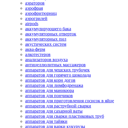
аэраторов
аэрофрая
аэрофритюрниц
аэрогрилей
airpods
аккумулирующего бака
аккумуляторных отверток
аккумуляторных пил
акустических систем
аква-ферм
алкотестеров
анализаторов воздуха
антицеллюлитных массажеров
аппаратов для чешских трубочек
аппаратов для горячего шоколада
аппаратов для корн догов
аппаратов для лимфодренажа
аппаратов для маникюра
аппаратов для пончиков
аппаратов для приготовления сосисок в яйце
аппаратов для раструбной сварки
аппаратов для сахарной ваты
аппаратов для сварки пластиковых труб
аппаратов для тайяки
аппаратов для варки кукурузы