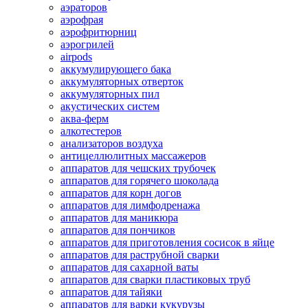
аэраторов
аэрофрая
аэрофритюрниц
аэрогрилей
airpods
аккумулирующего бака
аккумуляторных отверток
аккумуляторных пил
акустических систем
аква-ферм
алкотестеров
анализаторов воздуха
антицеллюлитных массажеров
аппаратов для чешских трубочек
аппаратов для горячего шоколада
аппаратов для корн догов
аппаратов для лимфодренажа
аппаратов для маникюра
аппаратов для пончиков
аппаратов для приготовления сосисок в яйце
аппаратов для раструбной сварки
аппаратов для сахарной ваты
аппаратов для сварки пластиковых труб
аппаратов для тайяки
аппаратов для варки кукурузы