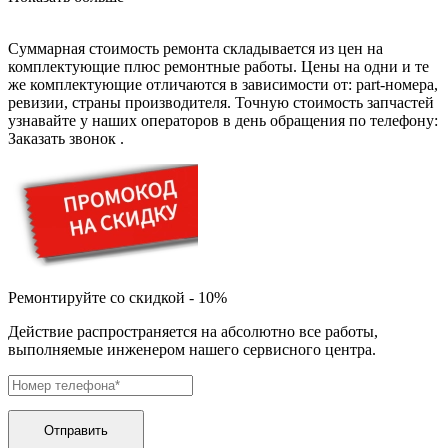
буклетмейкеров
бутербродниц
Суммарная стоимость ремонта складывается из цен на
cd проигрывателей
комплектующие плюс ремонтные работы. Цены на одни и те
cd ресиверов
же комплектующие отличаются в зависимости от: part-номера,
cd транспортов
ревизии, страны производителя. Точную стоимость запчастей
чаеварок
узнавайте у наших операторов в день обращения по телефону:
чайников
Заказать звонок
.
часов настенных
чебуречниц
чековых принтеров
чиллеров
дальномеров
дарсонвалей
датчиков качества воды
датчиков качества воздуха
датчиков протечки
Ремонтируйте со скидкой - 10%
датчиков температуры
дегидраторов
Действие распространяется на абсолютно все работы,
дельташлифмашин
выполняемые инженером нашего сервисного центра.
депиляторов
депозитных машин
держателей с беспроводной зарядкой автомобильны
дестратификаторов
детекторов проводки
Отправить