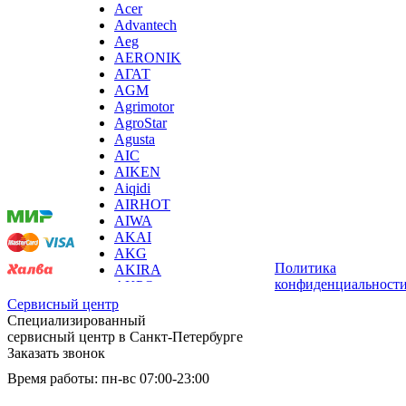
Acer
хьюмидоров
Advantech
ибп
Aeg
игровых приставок
AERONIK
игрушек
АГАТ
игрушек на радиоуправлении
AGM
imac
Agrimotor
имитаторов верховой езды
AgroStar
инерционных массажеров
Agusta
инфузионных насосов
Мы
AIC
ингаляторов
принимаем
AIKEN
инкубаторов
оплату:
Aiqidi
инспекционных камер, видеоскопов
AIRHOT
инструментов для опресовки труб
AIWA
интегральных усилителей
AKAI
интеллектуальных блокнотов
AKG
интерактивных досок
Политика
AKIRA
интерактивных панелей, цифровых постеров
конфиденциальност
AKPO
интерактивных дисплеев
Aksa
Сервисный центр
интерактивных комплексов
AL-KO
Специализированный
интерфейсных модулей
ALCATEL
сервисный центр в Санкт-Петербурге
инверторов
Alienware
Заказать звонок
ионизаторов
ALLDOCUBE
ip телефонов
Время работы: пн-вс 07:00-23:00
ALLFA
ipad
Alpina
iphone