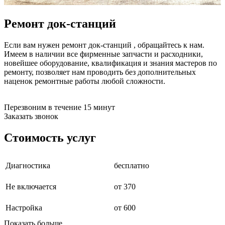
бензоножниц
бензопил
Ремонт док-станций
бензорезов
бензорезов
беспроводных систем мониторинга
Если вам нужен ремонт док-станций , обращайтесь к нам.
беспроводных систем презентаций
Имеем в наличии все фирменные запчасти и расходники,
бетоноломов
новейшее оборудование, квалификация и знания мастеров по
бетономешалок
ремонту, позволяет нам проводить без дополнительных
безменов
наценок ремонтные работы любой сложности.
биговщиков
биноклей
блендеров
Перезвоним в течение 15 минут
блинниц
Заказать звонок
блоков автоматики насосов
блоков диспетчеризации
Стоимость услуг
блоков коммутации
блоков охлаждения
блоков подключения
Диагностика
бесплатно
блоков управления
бойлеров
Не включается
от 370
бормашин
брошюраторов
брудеров
Настройка
от 600
будильников
Показать больше
буферных накопителей