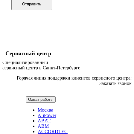
графических планшетов
Отправить
граниторов
граверов
гребных тренажеров
грелок
грелок для ног
грелок для спины и шеи
греющих кабелей
грилей
грилей для кур
Сервисный центр
грилей для шаурмы
Специализированный
громкоговорителей
сервисный центр в Санкт-Петербурге
гвоздезабивных пистолетов
hd камер
Горячая линия поддержки клиентов сервисного центра:
hd-медиаплееров
Заказать звонок
hi-fi
хлебопечек
хлеборезок
Охват работы
холодильников
холодильников для молока
Москва
холодильных шкафов
A-iPower
homepod
ABAT
хот-дог мейкеров
ABM
хотдогниц
ACCORDTEC
хромбуков