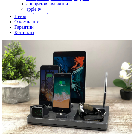
аппаратов кваркини
apple tv
apple watch
Цены
аромадиффузоров
О компании
аромастанций
Гарантии
ароматизаторов воздуха
Контакты
аудиоплееров
аудиопроцессоров
аудиосистем
аудиоусилителей
авто акустики, автомобильной акустики
авто мониторов
автохолодильников
автокондиционера
автоматики для генераторов
автоматики управления
автоматики вентустановок
автомобильных телевизоров
автомоек
автотрансформаторов
багги
бактерицидной лампы
беговых дорожек
бензобуров
бензогенераторов