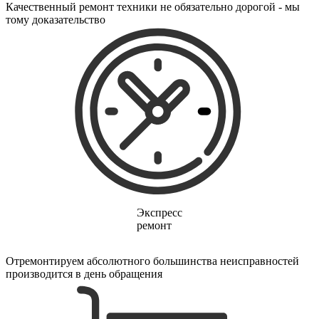
электрических щеток
Качественный ремонт техники не обязательно дорогой - мы
электрических зубных щеток
тому доказательство
электрических газонокосилок
электрического канального нагревателя
электрических опрыскивателей
электрических стеклоочистителей
электрических тестеров
электрических водных насосов
электробритв
электрогенераторов
электрогитар
электрокаминов
электрокастрюлей
электрокоптильни
электроматрасов
электронапильников
электронных книг
Экспресс
электронных беруш
ремонт
электронных испарителей
электронных переводчиков
электроножниц
Отремонтируем абсолютного большинства неисправностей
электроножовок
производится в день обращения
электроодеял
электропил
электроприводов для рулонной шторы