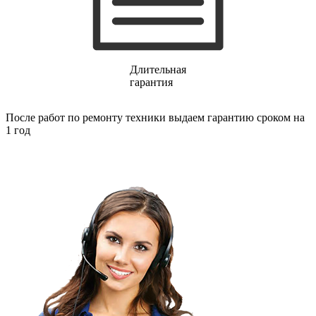
финишер-степлеров
fm тюнеров
фонарей
фондю
фонокорректоров
форматно-раскроечных центров
Длительная
формовщиков
гарантия
фотоаппаратов
фотоаппаратов моментальной печати
После работ по ремонту техники выдаем гарантию сроком на
фотоэпиляторов
1 год
фотопринтеров
фотостанций
фрезеров
фрезерных станков
фритюрниц
фризеров для мороженого
фуговальных станков
гайковертов
гастрономических машин
газонных граблей с электроприводом
газонокосилки-робота
газонокосилок
газонокосильных машин
газовых горелок
газовых колонок