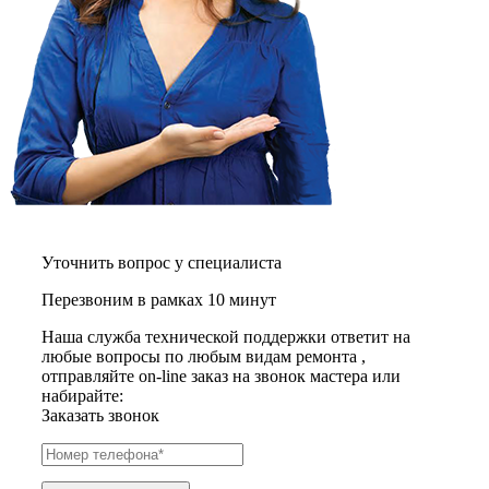
газовых плит
газовой поверхности
геймпадов
генераторов
генераторов азота
генераторов дыма
генераторов льда
генераторов
гидравлических блоков питания
гидроаккумуляторов
гидроциклов
гидромассажеров
гидромодулей
Уточнить вопрос у специалиста
гидроциклов
гигрометров
Перезвоним в рамках 10 минут
гильотинных ножей
гироскутеров
Наша служба технической поддержки ответит на
гладильных систем
любые вопросы по любым видам ремонта ,
глинтвейн-мейкеров
отправляйте on-line заказ на звонок мастера или
глубинных вибраторов
набирайте:
гомогенизаторов
Заказать звонок
gps часов
gps навигаторов
gps трекеров
градирней