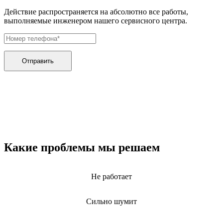
электрических щеток
электрических зубных щеток
Действие распространяется на абсолютно все работы,
электрических газонокосилок
выполняемые инженером нашего сервисного центра.
электрического канального нагревателя
электрических опрыскивателей
электрических стеклоочистителей
электрических тестеров
Отправить
электрических водных насосов
электробритв
электрогенераторов
электрогитар
электрокаминов
электрокастрюлей
электрокоптильни
электроматрасов
электронапильников
Какие проблемы мы решаем
электронных книг
электронных беруш
электронных испарителей
электронных переводчиков
Не работает
электроножниц
электроножовок
электроодеял
Сильно шумит
электропил
электроприводов для рулонной шторы