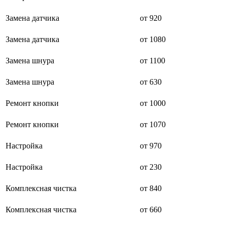
буклетмейкеров
бутербродниц
Замена датчика
от 920
cd проигрывателей
cd ресиверов
Замена датчика
от 1080
cd транспортов
чаеварок
Замена шнура
от 1100
чайников
часов настенных
чебуречниц
Замена шнура
от 630
чековых принтеров
чиллеров
Ремонт кнопки
от 1000
дальномеров
дарсонвалей
Ремонт кнопки
от 1070
датчиков качества воды
датчиков качества воздуха
датчиков протечки
Настройка
от 970
датчиков температуры
дегидраторов
Настройка
от 230
дельташлифмашин
депиляторов
Комплексная чистка
от 840
депозитных машин
держателей с беспроводной зарядкой автомобильны
дестратификаторов
Комплексная чистка
от 660
детекторов проводки