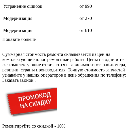
дренажных насосов
дробильных установок
Устранение ошибок
от 990
дровоколов
дровоколов
Модернизация
от 270
духового шкафа
дупликаторов
Модернизация
от 610
dvd и blue-ray плееров
двигателей бензиновых
Показать больше
двигателей дизельных
двигателей для алмазного бурения
двигателей горелки
Суммарная стоимость ремонта складывается из цен на
двигателей садовой техники
комплектующие плюс ремонтные работы. Цены на одни и те
двигателей
же комплектующие отличаются в зависимости от: part-номера,
эхолотов
ревизии, страны производителя. Точную стоимость запчастей
экшн камер
узнавайте у наших операторов в день обращения по телефону:
экстракторов питательных веществ
Заказать звонок
.
экстракторных машин
эксцентриковых шлифовальных машин
эквалайзеров
электрических банных печей
электрических лебедок
электрических ловушек насекомых
электрических медицинских кроватей
электрических пилок
электрический плит
Ремонтируйте со скидкой - 10%