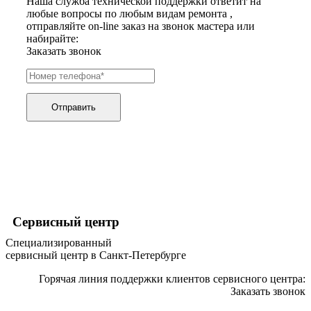
Наша служба технической поддержки ответит на
ирригаторов
любые вопросы по любым видам ремонта ,
измельчителей бытовых
отправляйте on-line заказ на звонок мастера или
измельчителей льда, льдодробителей
набирайте:
измельчителей отходов пищи
Заказать звонок
измельчителей садового мусора
измерителей влажности древесины
измерительных клещей
извещателей охранных
Отправить
извещателей пожарных
йогуртниц
кабин для курения
каландра
камер видеонаблюдения, камер заднего вида
камнерезных станков
канализационных установок
канатной машины
капучинаторов (вспенивателей для молока, пеновзб
Сервисный центр
карманных проекторов
картофелечисток
Специализированный
кассовой техники
сервисный центр в Санкт-Петербурге
казанов индукционных
кегераторов
Горячая линия поддержки клиентов сервисного центра:
кексниц
Заказать звонок
кипятильников