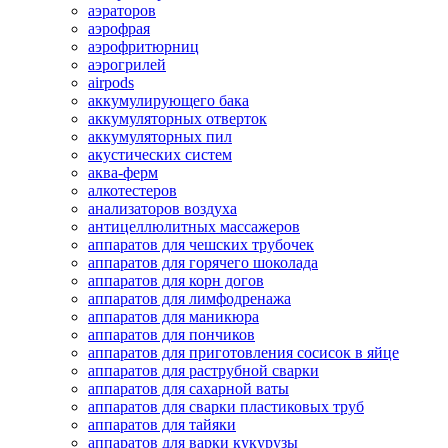
аэраторов
аэрофрая
аэрофритюрниц
аэрогрилей
airpods
аккумулирующего бака
аккумуляторных отверток
аккумуляторных пил
акустических систем
аква-ферм
алкотестеров
анализаторов воздуха
антицеллюлитных массажеров
аппаратов для чешских трубочек
аппаратов для горячего шоколада
аппаратов для корн догов
аппаратов для лимфодренажа
аппаратов для маникюра
аппаратов для пончиков
аппаратов для приготовления сосисок в яйце
аппаратов для раструбной сварки
аппаратов для сахарной ваты
аппаратов для сварки пластиковых труб
аппаратов для тайяки
аппаратов для варки кукурузы