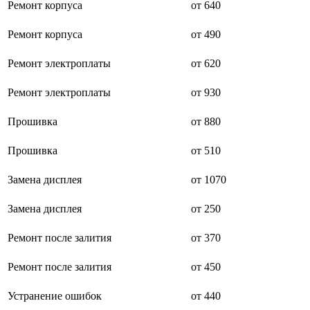
дезинфекторов банкнот
Ремонт корпуса
от 640
диктофон
дисковых пил
Ремонт корпуса
от 490
дисководов
диспенсеров
диспенсеров для розлива напитков
Ремонт электроплаты
от 620
диспенсеров тарелок подогреваемый
дисплеев
Ремонт электроплаты
от 930
дистилляторов воды
дизельных горелок
Прошивка
от 880
дизельных генераторов
dj станций
dji goggles
Прошивка
от 510
док-станций
документ-камер
Замена дисплея
от 1070
домашних кинотеатров
домофонов
Замена дисплея
от 250
дорожек для ходьбы
драйкулеров
драм машин
Ремонт после залития
от 370
дрелей
дрелей для алмазного бурения
Ремонт после залития
от 450
дрелей-миксеров
дрелей-шуруповертов
Устранение ошибок
от 440
дрелей ударных