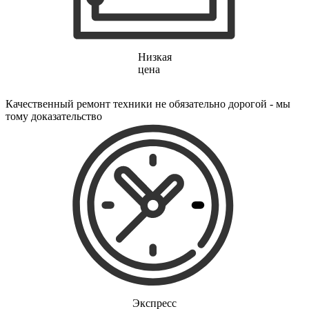
финишер-степлеров
fm тюнеров
фонарей
фондю
фонокорректоров
Низкая
форматно-раскроечных центров
цена
формовщиков
фотоаппаратов
Качественный ремонт техники не обязательно дорогой - мы
фотоаппаратов моментальной печати
тому доказательство
фотоэпиляторов
фотопринтеров
фотостанций
фрезеров
фрезерных станков
фритюрниц
фризеров для мороженого
фуговальных станков
гайковертов
гастрономических машин
газонных граблей с электроприводом
газонокосилки-робота
газонокосилок
газонокосильных машин
газовых горелок
Экспресс
газовых колонок