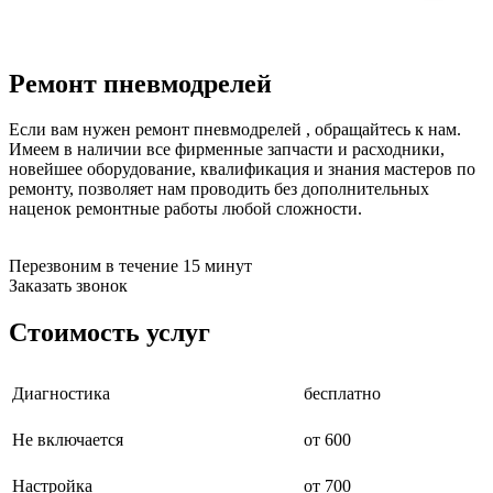
бензоножниц
бензопил
бензорезов
бензорезов
Ремонт пневмодрелей
беспроводных систем мониторинга
беспроводных систем презентаций
Если вам нужен ремонт пневмодрелей , обращайтесь к нам.
бетоноломов
Имеем в наличии все фирменные запчасти и расходники,
бетономешалок
новейшее оборудование, квалификация и знания мастеров по
безменов
ремонту, позволяет нам проводить без дополнительных
биговщиков
наценок ремонтные работы любой сложности.
биноклей
блендеров
блинниц
Перезвоним в течение 15 минут
блоков автоматики насосов
Заказать звонок
блоков диспетчеризации
блоков коммутации
Стоимость услуг
блоков охлаждения
блоков подключения
блоков управления
бойлеров
Диагностика
бесплатно
бормашин
брошюраторов
Не включается
от 600
брудеров
будильников
Настройка
от 700
буферных накопителей