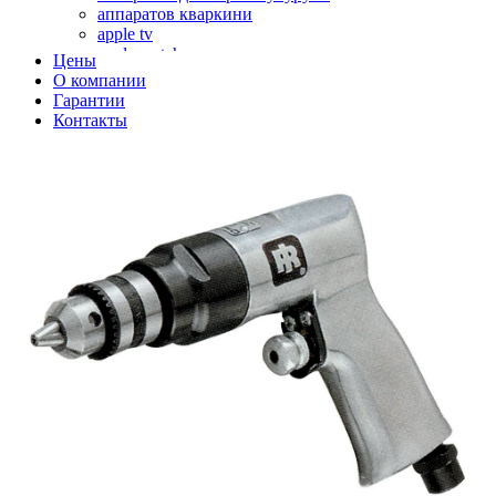
аппаратов кваркини
apple tv
apple watch
Цены
аромадиффузоров
О компании
аромастанций
Гарантии
ароматизаторов воздуха
Контакты
аудиоплееров
аудиопроцессоров
аудиосистем
аудиоусилителей
авто акустики, автомобильной акустики
авто мониторов
автохолодильников
автокондиционера
автоматики для генераторов
автоматики управления
автоматики вентустановок
автомобильных телевизоров
автомоек
автотрансформаторов
багги
бактерицидной лампы
беговых дорожек
бензобуров
бензогенераторов