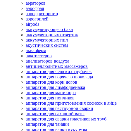
аэраторов
аэрофрая
аэрофритюрниц
аэрогрилей
airpods
аккумулирующего бака
аккумуляторных отверток
аккумуляторных пил
акустических систем
аква-ферм
алкотестеров
анализаторов воздуха
антицеллюлитных массажеров
аппаратов для чешских трубочек
аппаратов для горячего шоколада
аппаратов для корн догов
аппаратов для лимфодренажа
аппаратов для маникюра
аппаратов для пончиков
аппаратов для приготовления сосисок в яйце
аппаратов для раструбной сварки
аппаратов для сахарной ваты
аппаратов для сварки пластиковых труб
аппаратов для тайяки
аппаратов для варки кукурузы