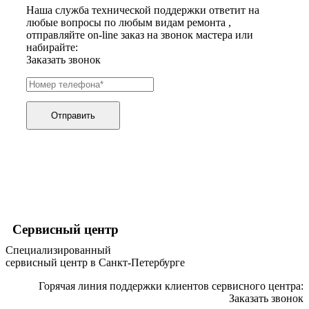
Наша служба технической поддержки ответит на
хьюмидоров
любые вопросы по любым видам ремонта ,
ибп
отправляйте on-line заказ на звонок мастера или
игровых приставок
набирайте:
игрушек
Заказать звонок
игрушек на радиоуправлении
imac
имитаторов верховой езды
инерционных массажеров
инфузионных насосов
Отправить
ингаляторов
инкубаторов
инспекционных камер, видеоскопов
инструментов для опресовки труб
интегральных усилителей
интеллектуальных блокнотов
интерактивных досок
интерактивных панелей, цифровых постеров
интерактивных дисплеев
Сервисный центр
интерактивных комплексов
интерфейсных модулей
Специализированный
инверторов
сервисный центр в Санкт-Петербурге
ионизаторов
ip телефонов
Горячая линия поддержки клиентов сервисного центра:
ipad
Заказать звонок
iphone