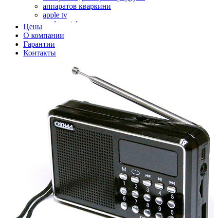
аппаратов кваркини
apple tv
apple watch
Цены
аромадиффузоров
О компании
аромастанций
Гарантии
ароматизаторов воздуха
Контакты
аудиоплееров
аудиопроцессоров
аудиосистем
аудиоусилителей
авто акустики, автомобильной акустики
авто мониторов
автохолодильников
автокондиционера
автоматики для генераторов
автоматики управления
автоматики вентустановок
автомобильных телевизоров
автомоек
автотрансформаторов
багги
бактерицидной лампы
беговых дорожек
бензобуров
бензогенераторов