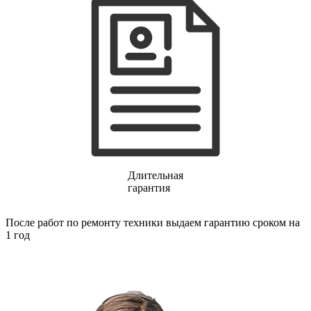
газовых плит
газовой поверхности
геймпадов
генераторов
генераторов азота
генераторов дыма
генераторов льда
генераторов
гидравлических блоков питания
гидроаккумуляторов
гидроциклов
гидромассажеров
гидромодулей
гидроциклов
Длительная
гигрометров
гарантия
гильотинных ножей
гироскутеров
гладильных систем
После работ по ремонту техники выдаем гарантию сроком на
глинтвейн-мейкеров
1 год
глубинных вибраторов
гомогенизаторов
gps часов
gps навигаторов
gps трекеров
градирней