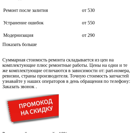
дезинфекторов банкнот
диктофон
Ремонт после залития
от 530
дисковых пил
дисководов
диспенсеров
Устранение ошибок
от 550
диспенсеров для розлива напитков
диспенсеров тарелок подогреваемый
Модернизация
от 290
дисплеев
дистилляторов воды
Показать больше
дизельных горелок
дизельных генераторов
dj станций
Суммарная стоимость ремонта складывается из цен на
dji goggles
комплектующие плюс ремонтные работы. Цены на одни и те
док-станций
же комплектующие отличаются в зависимости от: part-номера,
документ-камер
ревизии, страны производителя. Точную стоимость запчастей
домашних кинотеатров
узнавайте у наших операторов в день обращения по телефону:
домофонов
Заказать звонок
.
дорожек для ходьбы
драйкулеров
драм машин
дрелей
дрелей для алмазного бурения
дрелей-миксеров
дрелей-шуруповертов
дрелей ударных