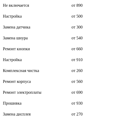
буклетмейкеров
Не включается
от 890
бутербродниц
cd проигрывателей
Настройка
от 500
cd ресиверов
cd транспортов
Замена датчика
от 300
чаеварок
чайников
часов настенных
Замена шнура
от 540
чебуречниц
чековых принтеров
Ремонт кнопки
от 660
чиллеров
дальномеров
Настройка
от 910
дарсонвалей
датчиков качества воды
датчиков качества воздуха
Комплексная чистка
от 260
датчиков протечки
датчиков температуры
Ремонт корпуса
от 560
дегидраторов
дельташлифмашин
Ремонт электроплаты
от 690
депиляторов
депозитных машин
держателей с беспроводной зарядкой автомобильны
Прошивка
от 930
дестратификаторов
детекторов проводки
Замена дисплея
от 270