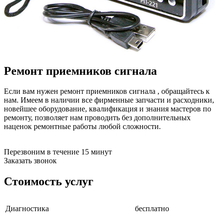
бензоножниц
бензопил
бензорезов
бензорезов
беспроводных систем мониторинга
беспроводных систем презентаций
бетоноломов
Ремонт приемников сигнала
бетономешалок
безменов
биговщиков
Если вам нужен ремонт приемников сигнала , обращайтесь к
биноклей
нам. Имеем в наличии все фирменные запчасти и расходники,
блендеров
новейшее оборудование, квалификация и знания мастеров по
блинниц
ремонту, позволяет нам проводить без дополнительных
блоков автоматики насосов
наценок ремонтные работы любой сложности.
блоков диспетчеризации
блоков коммутации
блоков охлаждения
Перезвоним в течение 15 минут
блоков подключения
Заказать звонок
блоков управления
бойлеров
Стоимость услуг
бормашин
брошюраторов
брудеров
Диагностика
бесплатно
будильников
буферных накопителей