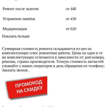
дезинфекторов банкнот
диктофон
Ремонт после залития
от 440
дисковых пил
дисководов
диспенсеров
Устранение ошибок
от 430
диспенсеров для розлива напитков
диспенсеров тарелок подогреваемый
Модернизация
от 620
дисплеев
дистилляторов воды
Показать больше
дизельных горелок
дизельных генераторов
dj станций
Суммарная стоимость ремонта складывается из цен на
dji goggles
комплектующие плюс ремонтные работы. Цены на одни и те
док-станций
же комплектующие отличаются в зависимости от: part-номера,
документ-камер
ревизии, страны производителя. Точную стоимость запчастей
домашних кинотеатров
узнавайте у наших операторов в день обращения по телефону:
домофонов
Заказать звонок
.
дорожек для ходьбы
драйкулеров
драм машин
дрелей
дрелей для алмазного бурения
дрелей-миксеров
дрелей-шуруповертов
дрелей ударных