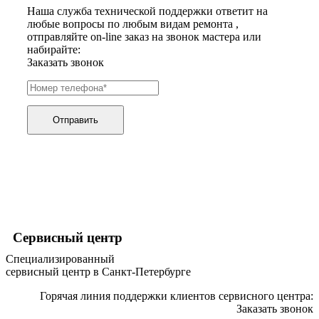
хьюмидоров
Наша служба технической поддержки ответит на
ибп
любые вопросы по любым видам ремонта ,
игровых приставок
отправляйте on-line заказ на звонок мастера или
игрушек
набирайте:
игрушек на радиоуправлении
Заказать звонок
imac
имитаторов верховой езды
инерционных массажеров
инфузионных насосов
Отправить
ингаляторов
инкубаторов
инспекционных камер, видеоскопов
инструментов для опресовки труб
интегральных усилителей
интеллектуальных блокнотов
интерактивных досок
интерактивных панелей, цифровых постеров
интерактивных дисплеев
Сервисный центр
интерактивных комплексов
интерфейсных модулей
Специализированный
инверторов
сервисный центр в Санкт-Петербурге
ионизаторов
ip телефонов
Горячая линия поддержки клиентов сервисного центра:
ipad
Заказать звонок
iphone