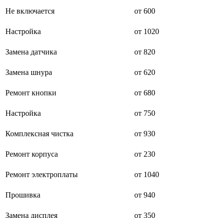
буклетмейкеров
Не включается
от 600
бутербродниц
cd проигрывателей
Настройка
от 1020
cd ресиверов
cd транспортов
Замена датчика
от 820
чаеварок
чайников
часов настенных
Замена шнура
от 620
чебуречниц
чековых принтеров
Ремонт кнопки
от 680
чиллеров
дальномеров
Настройка
от 750
дарсонвалей
датчиков качества воды
датчиков качества воздуха
Комплексная чистка
от 930
датчиков протечки
датчиков температуры
Ремонт корпуса
от 230
дегидраторов
дельташлифмашин
Ремонт электроплаты
от 1040
депиляторов
депозитных машин
держателей с беспроводной зарядкой автомобильны
Прошивка
от 940
дестратификаторов
детекторов проводки
Замена дисплея
от 350