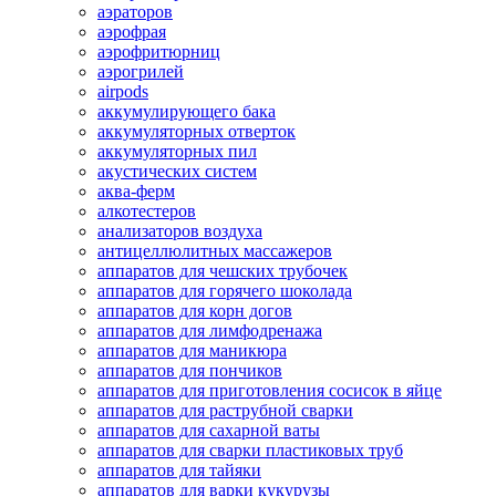
аэраторов
аэрофрая
аэрофритюрниц
аэрогрилей
airpods
аккумулирующего бака
аккумуляторных отверток
аккумуляторных пил
акустических систем
аква-ферм
алкотестеров
анализаторов воздуха
антицеллюлитных массажеров
аппаратов для чешских трубочек
аппаратов для горячего шоколада
аппаратов для корн догов
аппаратов для лимфодренажа
аппаратов для маникюра
аппаратов для пончиков
аппаратов для приготовления сосисок в яйце
аппаратов для раструбной сварки
аппаратов для сахарной ваты
аппаратов для сварки пластиковых труб
аппаратов для тайяки
аппаратов для варки кукурузы