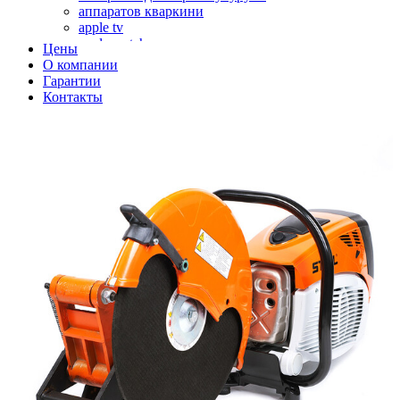
аппаратов кваркини
apple tv
apple watch
Цены
аромадиффузоров
О компании
аромастанций
Гарантии
ароматизаторов воздуха
Контакты
аудиоплееров
аудиопроцессоров
аудиосистем
аудиоусилителей
авто акустики, автомобильной акустики
авто мониторов
автохолодильников
автокондиционера
автоматики для генераторов
автоматики управления
автоматики вентустановок
автомобильных телевизоров
автомоек
автотрансформаторов
багги
бактерицидной лампы
беговых дорожек
бензобуров
бензогенераторов