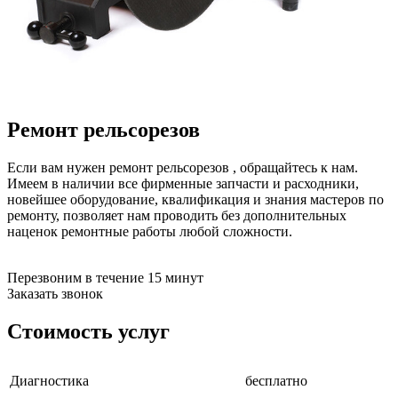
бензоножниц
бензопил
бензорезов
бензорезов
беспроводных систем мониторинга
беспроводных систем презентаций
бетоноломов
бетономешалок
Ремонт рельсорезов
безменов
биговщиков
Если вам нужен ремонт рельсорезов , обращайтесь к нам.
биноклей
Имеем в наличии все фирменные запчасти и расходники,
блендеров
новейшее оборудование, квалификация и знания мастеров по
блинниц
ремонту, позволяет нам проводить без дополнительных
блоков автоматики насосов
наценок ремонтные работы любой сложности.
блоков диспетчеризации
блоков коммутации
блоков охлаждения
Перезвоним в течение 15 минут
блоков подключения
Заказать звонок
блоков управления
бойлеров
Стоимость услуг
бормашин
брошюраторов
брудеров
Диагностика
бесплатно
будильников
буферных накопителей