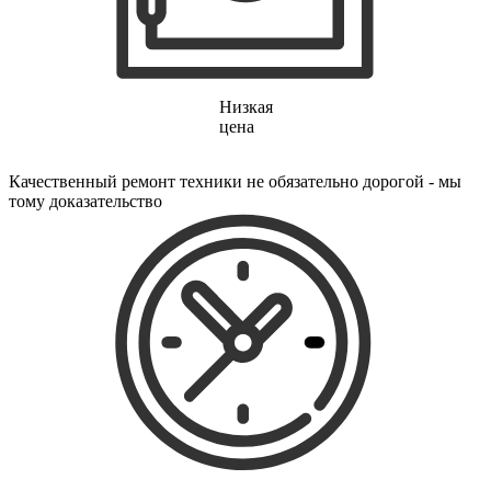
электропростыней
электрорезов
электрорубаноков
электросамокатов
электрощеток
электрощитов
Низкая
электрошвабер
цена
электросковороды
электротельферов
Качественный ремонт техники не обязательно дорогой - мы
электротермосов
тому доказательство
электровелосипедов
электровеников
эллиптических тренажеров
эндоскопов
эпиляторов
факса
фальцовщиков
фанкойлов
фаршемешалок
фекальных насосов
фенов
фенов настенных
фен-щеток
ферментаторов
финишер-брошюровщиков