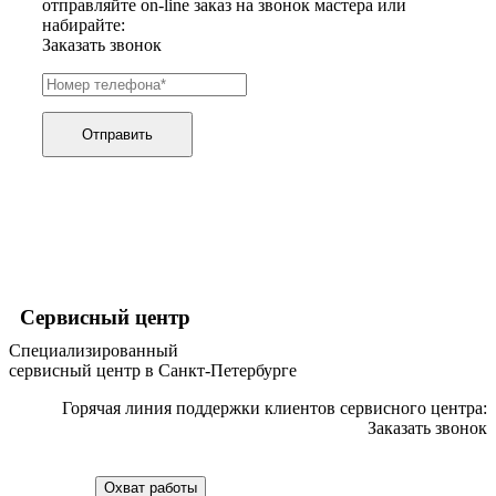
отправляйте on-line заказ на звонок мастера или
графических планшетов
набирайте:
граниторов
Заказать звонок
граверов
гребных тренажеров
грелок
грелок для ног
грелок для спины и шеи
Отправить
греющих кабелей
грилей
грилей для кур
грилей для шаурмы
громкоговорителей
гвоздезабивных пистолетов
hd камер
hd-медиаплееров
hi-fi
Сервисный центр
хлебопечек
Специализированный
хлеборезок
сервисный центр в Санкт-Петербурге
холодильников
холодильников для молока
Горячая линия поддержки клиентов сервисного центра:
холодильных шкафов
Заказать звонок
homepod
хот-дог мейкеров
хотдогниц
Охват работы
хромбуков