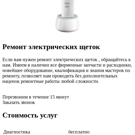
бензоножниц
бензопил
бензорезов
бензорезов
беспроводных систем мониторинга
беспроводных систем презентаций
бетоноломов
бетономешалок
Ремонт электрических щеток
безменов
биговщиков
биноклей
Если вам нужен ремонт электрических щеток , обращайтесь к
блендеров
нам. Имеем в наличии все фирменные запчасти и расходники,
блинниц
новейшее оборудование, квалификация и знания мастеров по
блоков автоматики насосов
ремонту, позволяет нам проводить без дополнительных
блоков диспетчеризации
наценок ремонтные работы любой сложности.
блоков коммутации
блоков охлаждения
блоков подключения
Перезвоним в течение 15 минут
блоков управления
Заказать звонок
бойлеров
бормашин
Стоимость услуг
брошюраторов
брудеров
будильников
Диагностика
бесплатно
буферных накопителей