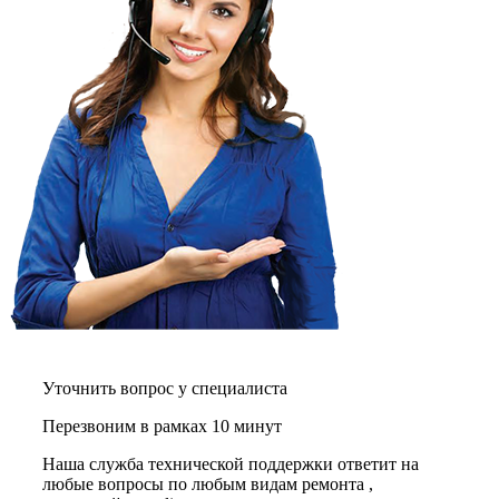
газовых плит
газовой поверхности
геймпадов
генераторов
генераторов азота
генераторов дыма
генераторов льда
генераторов
гидравлических блоков питания
гидроаккумуляторов
гидроциклов
гидромассажеров
гидромодулей
гидроциклов
гигрометров
гильотинных ножей
гироскутеров
гладильных систем
глинтвейн-мейкеров
Уточнить вопрос у специалиста
глубинных вибраторов
гомогенизаторов
Перезвоним в рамках 10 минут
gps часов
gps навигаторов
Наша служба технической поддержки ответит на
gps трекеров
любые вопросы по любым видам ремонта ,
градирней