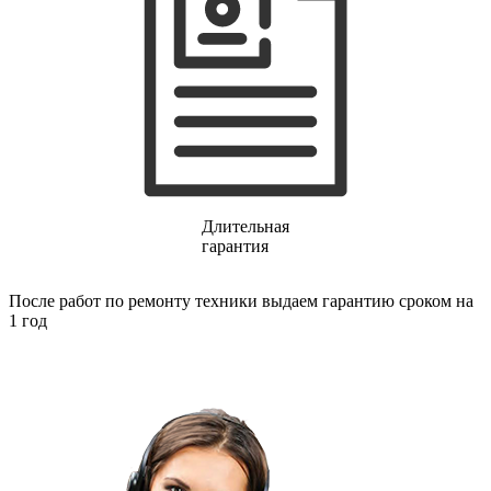
финишер-степлеров
fm тюнеров
фонарей
фондю
фонокорректоров
форматно-раскроечных центров
формовщиков
фотоаппаратов
фотоаппаратов моментальной печати
фотоэпиляторов
фотопринтеров
фотостанций
Длительная
фрезеров
гарантия
фрезерных станков
фритюрниц
После работ по ремонту техники выдаем гарантию сроком на
фризеров для мороженого
1 год
фуговальных станков
гайковертов
гастрономических машин
газонных граблей с электроприводом
газонокосилки-робота
газонокосилок
газонокосильных машин
газовых горелок
газовых колонок