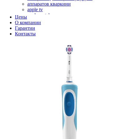
аппаратов кваркини
apple tv
apple watch
Цены
аромадиффузоров
О компании
аромастанций
Гарантии
ароматизаторов воздуха
Контакты
аудиоплееров
аудиопроцессоров
аудиосистем
аудиоусилителей
авто акустики, автомобильной акустики
авто мониторов
автохолодильников
автокондиционера
автоматики для генераторов
автоматики управления
автоматики вентустановок
автомобильных телевизоров
автомоек
автотрансформаторов
багги
бактерицидной лампы
беговых дорожек
бензобуров
бензогенераторов