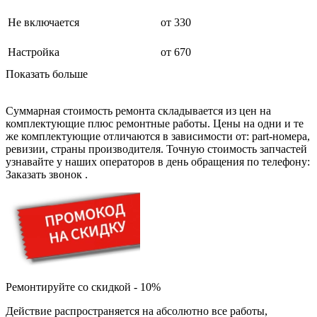
буклетмейкеров
Не включается
от 330
бутербродниц
cd проигрывателей
cd ресиверов
Настройка
от 670
cd транспортов
Показать больше
чаеварок
чайников
часов настенных
Суммарная стоимость ремонта складывается из цен на
чебуречниц
комплектующие плюс ремонтные работы. Цены на одни и те
чековых принтеров
же комплектующие отличаются в зависимости от: part-номера,
чиллеров
ревизии, страны производителя. Точную стоимость запчастей
дальномеров
узнавайте у наших операторов в день обращения по телефону:
дарсонвалей
Заказать звонок
.
датчиков качества воды
датчиков качества воздуха
датчиков протечки
датчиков температуры
дегидраторов
дельташлифмашин
депиляторов
депозитных машин
держателей с беспроводной зарядкой автомобильны
Ремонтируйте со скидкой - 10%
дестратификаторов
детекторов проводки
Действие распространяется на абсолютно все работы,