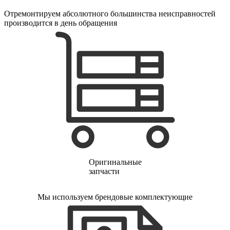
электропростыней
электрорезов
Отремонтируем абсолютного большинства неисправностей
электрорубаноков
производится в день обращения
электросамокатов
электрощеток
электрощитов
электрошвабер
электросковороды
электротельферов
электротермосов
электровелосипедов
электровеников
эллиптических тренажеров
эндоскопов
эпиляторов
факса
фальцовщиков
фанкойлов
Оригинальные
фаршемешалок
запчасти
фекальных насосов
фенов
Мы используем брендовые комплектующие
фенов настенных
фен-щеток
ферментаторов
финишер-брошюровщиков