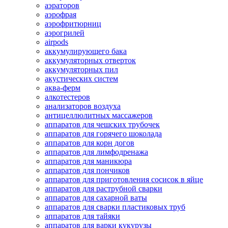
аэраторов
аэрофрая
аэрофритюрниц
аэрогрилей
airpods
аккумулирующего бака
аккумуляторных отверток
аккумуляторных пил
акустических систем
аква-ферм
алкотестеров
анализаторов воздуха
антицеллюлитных массажеров
аппаратов для чешских трубочек
аппаратов для горячего шоколада
аппаратов для корн догов
аппаратов для лимфодренажа
аппаратов для маникюра
аппаратов для пончиков
аппаратов для приготовления сосисок в яйце
аппаратов для раструбной сварки
аппаратов для сахарной ваты
аппаратов для сварки пластиковых труб
аппаратов для тайяки
аппаратов для варки кукурузы