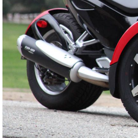
бензоножниц
бензопил
бензорезов
бензорезов
беспроводных систем мониторинга
беспроводных систем презентаций
бетоноломов
бетономешалок
безменов
биговщиков
биноклей
блендеров
блинниц
блоков автоматики насосов
блоков диспетчеризации
блоков коммутации
блоков охлаждения
блоков подключения
блоков управления
бойлеров
бормашин
брошюраторов
брудеров
будильников
буферных накопителей