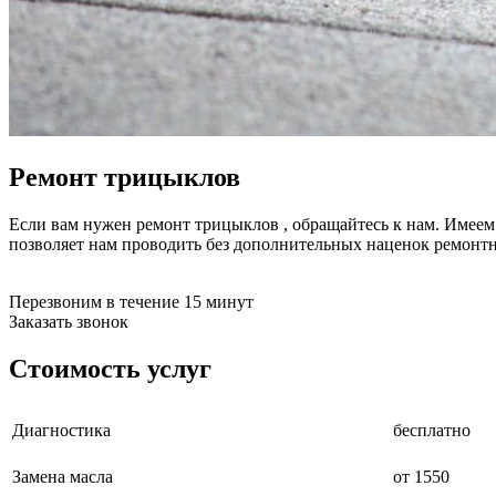
буклетмейкеров
бутербродниц
cd проигрывателей
cd ресиверов
cd транспортов
чаеварок
чайников
часов настенных
Ремонт трицыклов
чебуречниц
чековых принтеров
чиллеров
Если вам нужен ремонт трицыклов , обращайтесь к нам. Имеем
дальномеров
позволяет нам проводить без дополнительных наценок ремонт
дарсонвалей
датчиков качества воды
датчиков качества воздуха
Перезвоним в течение 15 минут
датчиков протечки
Заказать звонок
датчиков температуры
дегидраторов
Стоимость услуг
дельташлифмашин
депиляторов
депозитных машин
Диагностика
бесплатно
держателей с беспроводной зарядкой автомобильны
дестратификаторов
Замена масла
от 1550
детекторов проводки