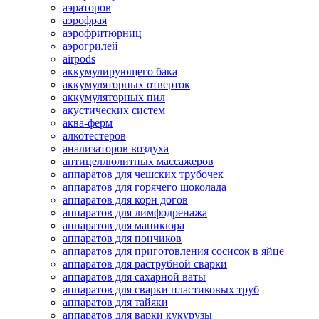
аэраторов
аэрофрая
аэрофритюрниц
аэрогрилей
airpods
аккумулирующего бака
аккумуляторных отверток
аккумуляторных пил
акустических систем
аква-ферм
алкотестеров
анализаторов воздуха
антицеллюлитных массажеров
аппаратов для чешских трубочек
аппаратов для горячего шоколада
аппаратов для корн догов
аппаратов для лимфодренажа
аппаратов для маникюра
аппаратов для пончиков
аппаратов для приготовления сосисок в яйце
аппаратов для раструбной сварки
аппаратов для сахарной ваты
аппаратов для сварки пластиковых труб
аппаратов для тайяки
аппаратов для варки кукурузы