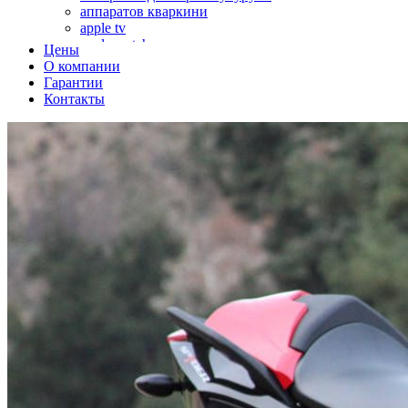
аппаратов кваркини
apple tv
apple watch
Цены
аромадиффузоров
О компании
аромастанций
Гарантии
ароматизаторов воздуха
Контакты
аудиоплееров
аудиопроцессоров
аудиосистем
аудиоусилителей
авто акустики, автомобильной акустики
авто мониторов
автохолодильников
автокондиционера
автоматики для генераторов
автоматики управления
автоматики вентустановок
автомобильных телевизоров
автомоек
автотрансформаторов
багги
бактерицидной лампы
беговых дорожек
бензобуров
бензогенераторов