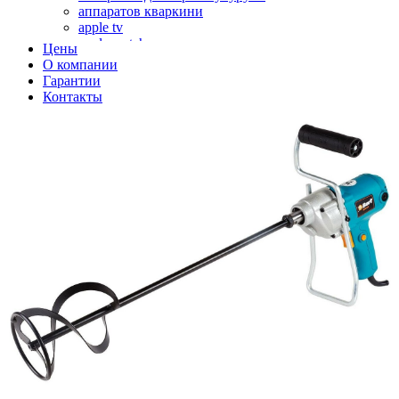
аппаратов кваркини
apple tv
apple watch
Цены
аромадиффузоров
О компании
аромастанций
Гарантии
ароматизаторов воздуха
Контакты
аудиоплееров
аудиопроцессоров
аудиосистем
аудиоусилителей
авто акустики, автомобильной акустики
авто мониторов
автохолодильников
автокондиционера
автоматики для генераторов
автоматики управления
автоматики вентустановок
автомобильных телевизоров
автомоек
автотрансформаторов
багги
бактерицидной лампы
беговых дорожек
бензобуров
бензогенераторов