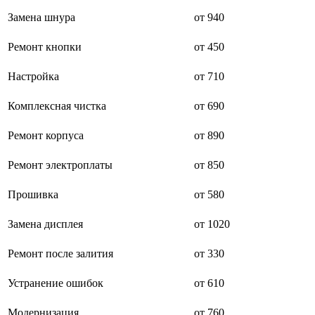
буклетмейкеров
Замена шнура
от 940
бутербродниц
cd проигрывателей
Ремонт кнопки
от 450
cd ресиверов
cd транспортов
чаеварок
Настройка
от 710
чайников
часов настенных
Комплексная чистка
от 690
чебуречниц
чековых принтеров
Ремонт корпуса
от 890
чиллеров
дальномеров
дарсонвалей
Ремонт электроплаты
от 850
датчиков качества воды
датчиков качества воздуха
Прошивка
от 580
датчиков протечки
датчиков температуры
Замена дисплея
от 1020
дегидраторов
дельташлифмашин
депиляторов
Ремонт после залития
от 330
депозитных машин
держателей с беспроводной зарядкой автомобильны
Устранение ошибок
от 610
дестратификаторов
детекторов проводки
Модернизация
от 760