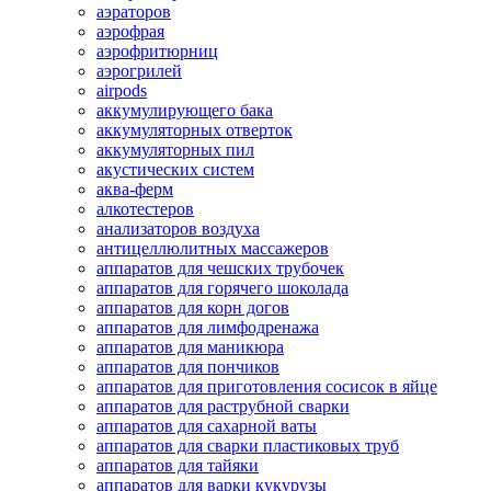
аэраторов
аэрофрая
аэрофритюрниц
аэрогрилей
airpods
аккумулирующего бака
аккумуляторных отверток
аккумуляторных пил
акустических систем
аква-ферм
алкотестеров
анализаторов воздуха
антицеллюлитных массажеров
аппаратов для чешских трубочек
аппаратов для горячего шоколада
аппаратов для корн догов
аппаратов для лимфодренажа
аппаратов для маникюра
аппаратов для пончиков
аппаратов для приготовления сосисок в яйце
аппаратов для раструбной сварки
аппаратов для сахарной ваты
аппаратов для сварки пластиковых труб
аппаратов для тайяки
аппаратов для варки кукурузы