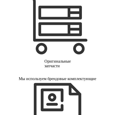
финишер-степлеров
fm тюнеров
фонарей
фондю
фонокорректоров
форматно-раскроечных центров
формовщиков
фотоаппаратов
фотоаппаратов моментальной печати
фотоэпиляторов
фотопринтеров
фотостанций
фрезеров
Оригинальные
фрезерных станков
запчасти
фритюрниц
фризеров для мороженого
фуговальных станков
Мы используем брендовые комплектующие
гайковертов
гастрономических машин
газонных граблей с электроприводом
газонокосилки-робота
газонокосилок
газонокосильных машин
газовых горелок
газовых колонок