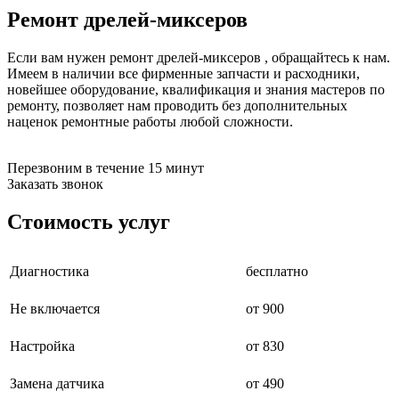
бензоножниц
Ремонт дрелей-миксеров
бензопил
бензорезов
Если вам нужен ремонт дрелей-миксеров , обращайтесь к нам.
бензорезов
Имеем в наличии все фирменные запчасти и расходники,
беспроводных систем мониторинга
новейшее оборудование, квалификация и знания мастеров по
беспроводных систем презентаций
ремонту, позволяет нам проводить без дополнительных
бетоноломов
наценок ремонтные работы любой сложности.
бетономешалок
безменов
биговщиков
Перезвоним в течение 15 минут
биноклей
Заказать звонок
блендеров
блинниц
Стоимость услуг
блоков автоматики насосов
блоков диспетчеризации
блоков коммутации
блоков охлаждения
Диагностика
бесплатно
блоков подключения
блоков управления
Не включается
от 900
бойлеров
бормашин
Настройка
от 830
брошюраторов
брудеров
будильников
Замена датчика
от 490
буферных накопителей