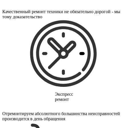
электропростыней
электрорезов
Качественный ремонт техники не обязательно дорогой - мы
электрорубаноков
тому доказательство
электросамокатов
электрощеток
электрощитов
электрошвабер
электросковороды
электротельферов
электротермосов
электровелосипедов
электровеников
эллиптических тренажеров
эндоскопов
эпиляторов
факса
фальцовщиков
фанкойлов
Экспресс
фаршемешалок
ремонт
фекальных насосов
фенов
фенов настенных
Отремонтируем абсолютного большинства неисправностей
фен-щеток
производится в день обращения
ферментаторов
финишер-брошюровщиков