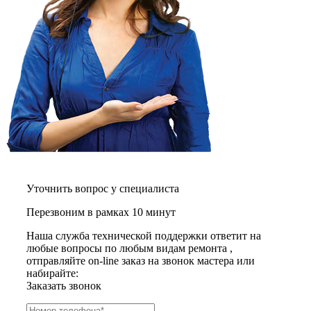
графических планшетов
граниторов
граверов
гребных тренажеров
грелок
грелок для ног
грелок для спины и шеи
греющих кабелей
грилей
грилей для кур
грилей для шаурмы
громкоговорителей
гвоздезабивных пистолетов
hd камер
hd-медиаплееров
Уточнить вопрос у специалиста
hi-fi
хлебопечек
Перезвоним в рамках 10 минут
хлеборезок
холодильников
Наша служба технической поддержки ответит на
холодильников для молока
любые вопросы по любым видам ремонта ,
холодильных шкафов
отправляйте on-line заказ на звонок мастера или
homepod
набирайте:
хот-дог мейкеров
Заказать звонок
хотдогниц
хромбуков