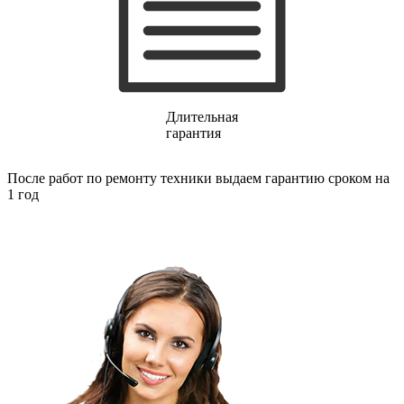
газовых плит
газовой поверхности
геймпадов
генераторов
генераторов азота
генераторов дыма
генераторов льда
Длительная
генераторов
гарантия
гидравлических блоков питания
гидроаккумуляторов
гидроциклов
После работ по ремонту техники выдаем гарантию сроком на
гидромассажеров
1 год
гидромодулей
гидроциклов
гигрометров
гильотинных ножей
гироскутеров
гладильных систем
глинтвейн-мейкеров
глубинных вибраторов
гомогенизаторов
gps часов
gps навигаторов
gps трекеров
градирней